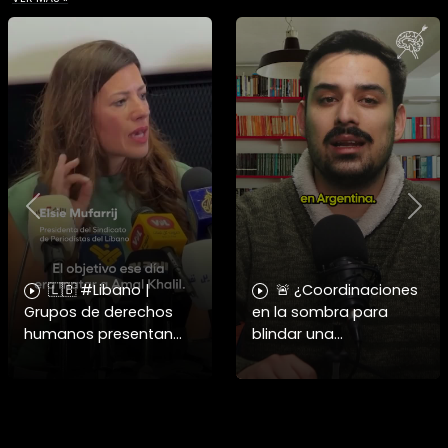
Previous
Nex
🇱🇧 #Libano |
🚨 ¿Coordinaciones
Grupos de derechos
en la sombra para
humanos presentan
blindar una
pruebas sobre el
candidatura
asesinato de la
presidencial? Nuevos
periodista libanesa
chats salpican a
Amal Khalil, asesinada
Andrés Chadwick. 🇨🇱
por Israel.
⚖️ Mensajes