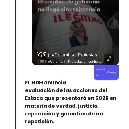
🇱🇧 #Libano | Grupos De Derechos Humanos Presentan Pruebas Sobre El Asesinato De La Periodista Libanesa Amal Khalil, Asesinada Por Israel.
🇨🇴🪧 #Colombia | Protestas En Contra De La Toma De Posesión De Abelardo Son Lideradas Por Iván Cepeda
🇱🇧 #Libano | Grupos de derechos humanos presentan pruebas sobre el asesinato de la periodista libanesa Amal Khalil, asesinada por Israel.
🇨🇴🪧 #Colombia | Protestas en contra de la toma de posesión de Abelardo son lideradas por Iván Cepeda
powered
by
El INDH anuncia
evaluación de las acciones del
Estado que presentará en 2026 en
materia de verdad, justicia,
reparación y garantías de no
repetición.