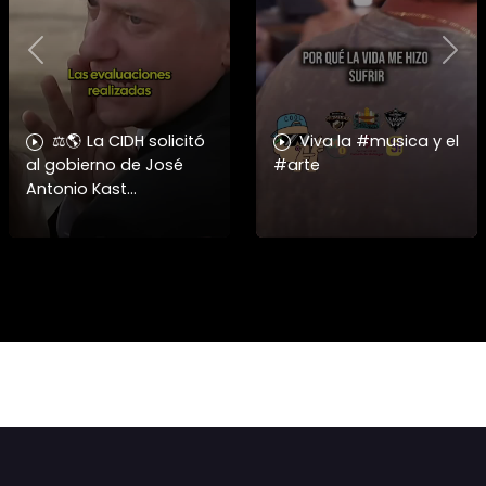
Previous
Nex
⚖️🌎 La CIDH solicitó
Viva la #musica y el
al gobierno de José
#arte
Antonio Kast
información detallada
sobre cambios
institucionales y
recortes en materia de
derechos humanos,