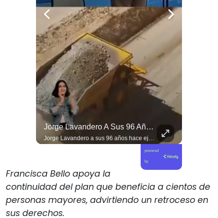
Viva La #musica Y El #arte Ripolito : La Vida De Me Hizo Sufrir
Jorge Lavandero A Sus 96 Años Hace Ejercicio De Memoria Que Debería Ser Enseñado En Todas Las Escuelas De #chile Para Frenar El Saqueo.
Viva la #musica y el #arte ripolito : la vida de me hizo sufrir
Jorge Lavandero a sus 96 años hace ejercicio de memoria que debería ser enseñado en todas las escuelas de #chile para frenar el saqueo. #cobre #cooper
powered
by
Francisca Bello apoya la
continuidad del plan que beneficia a cientos de
personas mayores, advirtiendo un retroceso en
sus derechos.