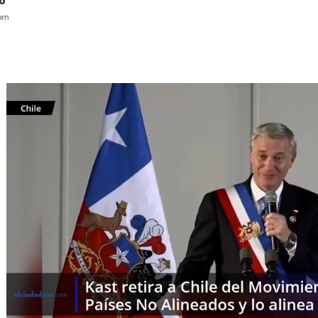
do
pm