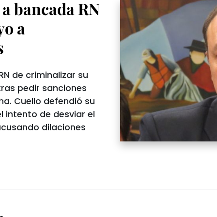
 a bancada RN
yo a
s
RN de criminalizar su
ras pedir sanciones
ha. Cuello defendió su
l intento de desviar el
 acusando dilaciones