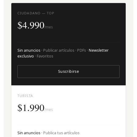
CIUDADANO — TOP
$4.990
/mes
Sin anuncios
· Publicar artículos · PDFs ·
Newsletter
exclusivo
· Favoritos
Suscribirse
TURISTA
$1.990
/mes
Sin anuncios
· Publica tus artículos