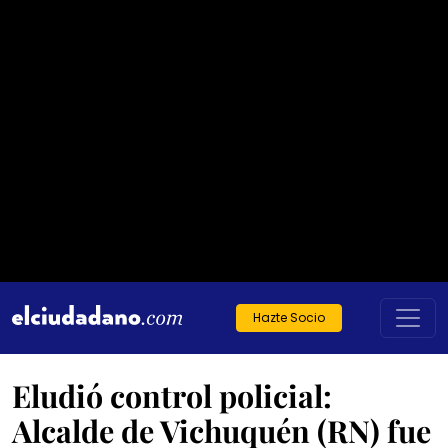
Hazte Socio
Eludió control policial:
Alcalde de Vichuquén (RN) fue