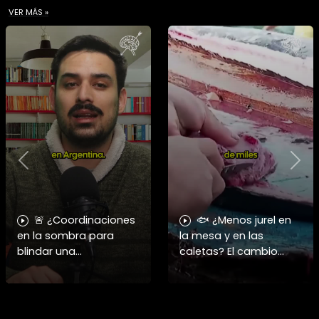
VER MÁS »
Previous
Nex
🚨 ¿Coordinaciones
🐟 ¿Menos jurel en
en la sombra para
la mesa y en las
blindar una
caletas? El cambio
candidatura
climático y El Niño
presidencial? Nuevos
alteran las aguas
chats salpican a
chilenas. 🌊🇨🇱
Andrés Chadwick. 🇨🇱
Especialistas advierten