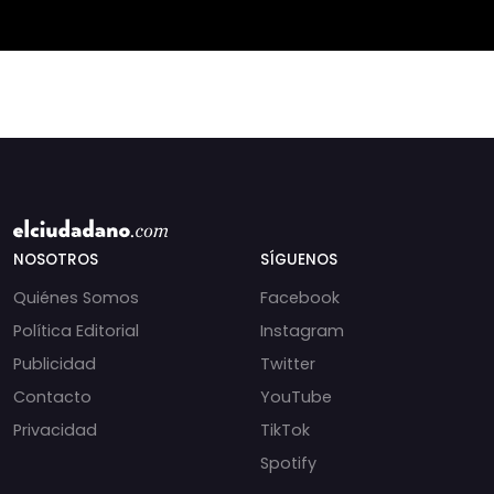
⚖️ Mensajes
que las anomalí
incautados por la
NOSOTROS
SÍGUENOS
Quiénes Somos
Facebook
Política Editorial
Instagram
Publicidad
Twitter
Contacto
YouTube
Privacidad
TikTok
Spotify