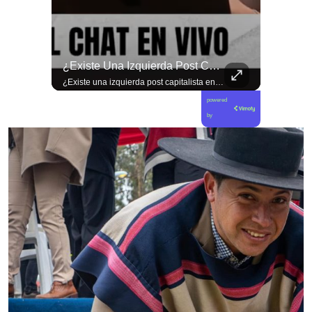
🚨 ¿Coordinaciones En La Sombra Para Blindar Una Candidatura Presidencial?
¿Existe Una Izquierda Post Capitalista En Chile?
🚨 ¿Coordinaciones en la sombra para blindar una candidatura presidencial? Nuevos chats salpican a Andrés Chadwick. 🇨🇱⚖️ Mensajes incautados por la Fiscalía revelan que el exministro operó junto a Luis Hermosilla para preparar a testigos clave en la causa por coimas de LAN en 2009. Las conversaciones desmienten la versión de Chadwick sobre haberse enterado del caso por la prensa, exponiendo una estrategia judicial y comunicacional para evitar que el escándalo de información privilegiada y pagos indebidos afectara la carrera de Sebastián Piñera a La Moneda. 📲💣 🎥 Revisa el desglose completo de los chats y los detalles del reportaje en elciudadano.com 🔗 (Link en la biografía). ¿Qué impacto crees que tienen estas revelaciones en la trastienda del poder político? Te leemos en los comentarios. 💬👇🏼
¿Existe una izquierda post capitalista en Chile? 🤔 Esta semana tuvimos panelazo en Gobierno de Emergencia con @giordanociudadano @jpsanhuezatortella y @naticastilloabogada 🔥
powered
by