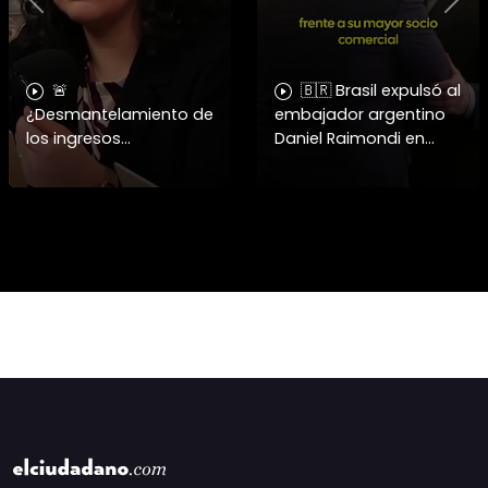
Previous
Nex
🚨
🇧🇷 Brasil expulsó al
¿Desmantelamiento de
embajador argentino
los ingresos
Daniel Raimondi en
municipales o
Brasilia tras los
beneficio fiscal
constantes insultos de
privilegiado? Bárbara
Javier Milei a Lula da
Navarrete analiza el
Silva, dejando el víncul
impacto de la exención
de contribucione