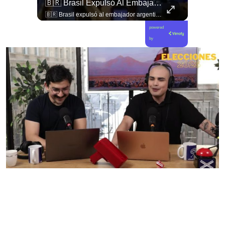
🚨 ¿Regalo Tributario Para Las Élites Bajo El Discurso Del «alivio Social»?
🇧🇷 Brasil Expulsó Al Embajador Argentino Daniel Raimondi En Brasilia Tras Los Constantes Insultos De Javier Milei A Lula Da Silva, Dejando El Vínculo Diplomático...
🚨 ¿Regalo tributario para las élites bajo el discurso del «alivio social»? Natalie Rojas expone cómo la eliminación de contribuciones beneficia a los adultos mayores más ricos de Chile. 🇨🇱🏛️ En este nuevo capítulo de Gobierno de Emergencia, la analista Natalie Rojas desmonta una de las medidas más promocionadas del debate tributario: la exención o eliminación generalizada de contribuciones a la vivienda. Analizamos los datos y la letra chica de esta propuesta, que lejos de ser un alivio para la mayoría popular —donde la gran parte de las personas mayores vulnerables ya está exenta de este pago— termina significando un enorme perdonazo fiscal para los sectores de mayores ingresos y dueños de propiedades de alto avalúo fiscal, desfinanciando las arcas públicas y el Fondo Común Municipal. 🎙️📉 🎥 ¡Un debate imperdible sobre justicia tributaria, modelo económico y políticas públicas que ya está disponible! Sigue la entrevista completa en nuestro canal de YouTube. 🔗 Ve al enlace en nuestra biografía, suscríbete para sumarte a la comunidad y déjanos tu opinión en los comentarios: ¿crees que las exenciones tributarias deben ser iguales para todos o focalizadas en quienes más lo necesitan? 💬👇🏼
🇧🇷 Brasil expulsó al embajador argentino Daniel Raimondi en Brasilia tras los constantes insultos de Javier Milei a Lula da Silva, dejando el vínculo diplomático reducido a encargados de negocios. 🇦🇷 📲 Conoce todos los detalles del quiebre diplomático en elciudadano.com.
powered
by