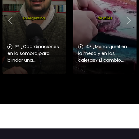
Previous
Nex
🚨 ¿Coordinaciones
🐟 ¿Menos jurel en
en la sombra para
la mesa y en las
blindar una
caletas? El cambio
candidatura
climático y El Niño
presidencial? Nuevos
alteran las aguas
chats salpican a
chilenas. 🌊🇨🇱
Andrés Chadwick. 🇨🇱
Especialistas advierten
⚖️ Mensajes
que las anomalí
incautados por la