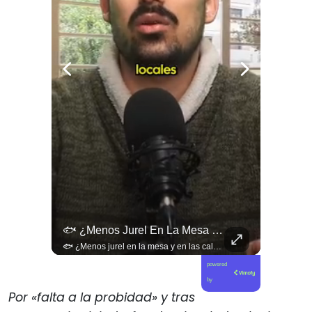
¿Existe Una Izquierda Post Capitalista En Chile?
🐟 ¿Menos Jurel En La Mesa Y En Las Caletas?
¿Existe una izquierda post capitalista en Chile? 🤔 Esta semana tuvimos panelazo en Gobierno de Emergencia con @giordanociudadano @jpsanhuezatortella y @naticastilloabogada 🔥
🐟 ¿Menos jurel en la mesa y en las caletas? El cambio climático y El Niño alteran las aguas chilenas. 🌊🇨🇱 Especialistas advierten que las anomalías térmicas en el océano están desplazando los cardúmenes de jurel hacia zonas más profundas y australes, alejándolos de la costa. El fenómeno golpea directamente el sustento de la pesca artesanal y amenaza la canasta básica familiar, al restringir la oferta de una de las fuentes de proteína más populares y accesibles del país. 📉🎣 🎥 Revisa el análisis científico completo y el impacto en las comunidades costeras en elciudadano.com 🔗 (Link en la biografía). ¿Has notado la escasez o el alza de precio del jurel en tu ciudad? Te leemos en los comentarios. 💬👇🏼
powered
by
Por «falta a la probidad» y tras