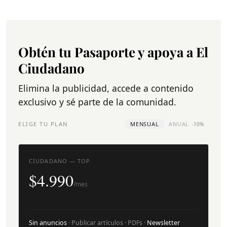
Obtén tu Pasaporte y apoya a El
Ciudadano
Elimina la publicidad, accede a contenido
exclusivo y sé parte de la comunidad.
ELIGE TU PLAN
MENSUAL
ANUAL
-10%
CIUDADANO — TOP
$4.990
/mes
Sin anuncios
· Publicar artículos · PDFs ·
Newsletter