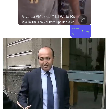
Desde #argentina Pueblo Hermano En La Lucha Contra El Sionismo @laneurona.
Viva La #musica Y El #arte Ripolito : La Vida De Me Hizo Sufrir
Desde #argentina pueblo hermano en la lucha contra el sionismo @laneurona.rebelde y rebelde un compacto de la acción directa ciudadana #noticias
Viva la #musica y el #arte ripolito : la vida de me hizo sufrir
powered
by