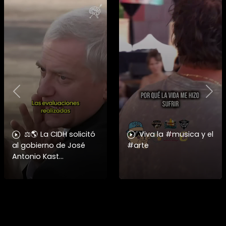
Previous
Nex
⚖️🌎 La CIDH solicitó
Viva la #musica y el
al gobierno de José
#arte
Antonio Kast
información detallada
sobre cambios
institucionales y
recortes en materia de
derechos humanos,