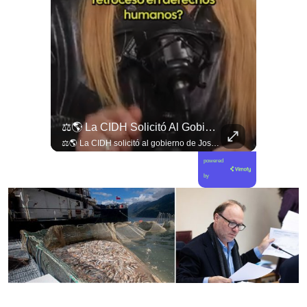
Viva La #musica Y El #arte Ripolito : La Vida De Me Hizo Sufrir
⚖️🌎 La CIDH Solicitó Al Gobierno De José Antonio Kast Información Detallada Sobre Cambios Institucionales Y Recortes En Materia De Derechos Humanos, Tras Una Audiencia...
Viva la #musica y el #arte ripolito : la vida de me hizo sufrir
⚖️🌎 La CIDH solicitó al gobierno de José Antonio Kast información detallada sobre cambios institucionales y recortes en materia de derechos humanos, tras una audiencia con organizaciones y representantes del Estado. 📄🇨🇱 👉 Descubre más en elciudadano.com y en Tu Canal Ciudadano
powered
by