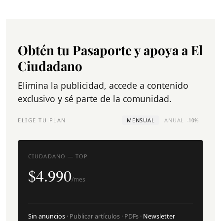
Obtén tu Pasaporte y apoya a El
Ciudadano
Elimina la publicidad, accede a contenido
exclusivo y sé parte de la comunidad.
ELIGE TU PLAN
MENSUAL
ANUAL
-10%
CIUDADANO — TOP
$4.990
/mes
Sin anuncios
· Publicar artículos · PDFs ·
Newsletter