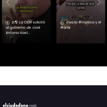
Previous
Nex
⚖️🌎 La CIDH solicitó
Viva la #musica y el
al gobierno de José
#arte
Antonio Kast
información detallada
sobre cambios
institucionales y
recortes en materia de
derechos humanos,