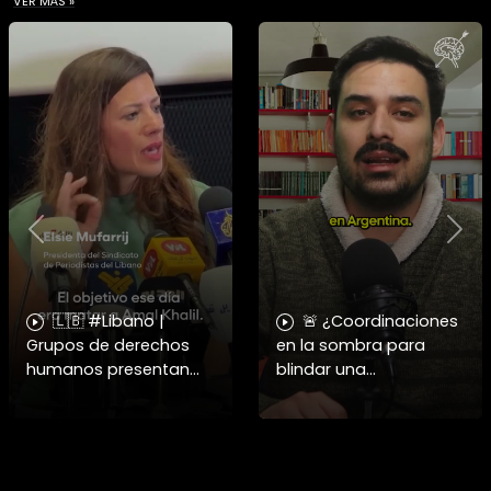
VER MÁS »
Previous
Nex
🇱🇧 #Libano |
🚨 ¿Coordinaciones
Grupos de derechos
en la sombra para
humanos presentan
blindar una
pruebas sobre el
candidatura
asesinato de la
presidencial? Nuevos
periodista libanesa
chats salpican a
Amal Khalil, asesinada
Andrés Chadwick. 🇨🇱
por Israel.
⚖️ Mensajes