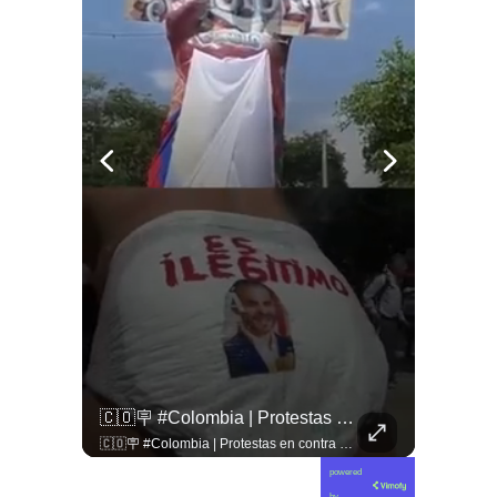
🚨 ¿Coordinaciones En La Sombra Para Blindar Una Candidatura Presidencial?
🇨🇴🪧 #Colombia | Protestas En Contra De La Toma De Posesión De Abelardo Son Lideradas Por Iván Cepeda
🚨 ¿Coordinaciones en la sombra para blindar una candidatura presidencial? Nuevos chats salpican a Andrés Chadwick. 🇨🇱⚖️ Mensajes incautados por la Fiscalía revelan que el exministro operó junto a Luis Hermosilla para preparar a testigos clave en la causa por coimas de LAN en 2009. Las conversaciones desmienten la versión de Chadwick sobre haberse enterado del caso por la prensa, exponiendo una estrategia judicial y comunicacional para evitar que el escándalo de información privilegiada y pagos indebidos afectara la carrera de Sebastián Piñera a La Moneda. 📲💣 🎥 Revisa el desglose completo de los chats y los detalles del reportaje en elciudadano.com 🔗 (Link en la biografía). ¿Qué impacto crees que tienen estas revelaciones en la trastienda del poder político? Te leemos en los comentarios. 💬👇🏼
🇨🇴🪧 #Colombia | Protestas en contra de la toma de posesión de Abelardo son lideradas por Iván Cepeda
powered
by