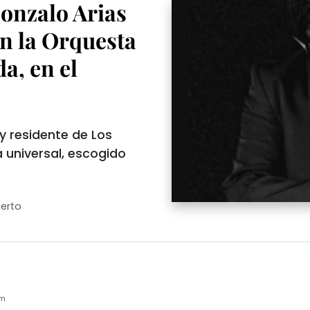
Gonzalo Arias
n la Orquesta
a, en el
y residente de Los
 universal, escogido
erto
am