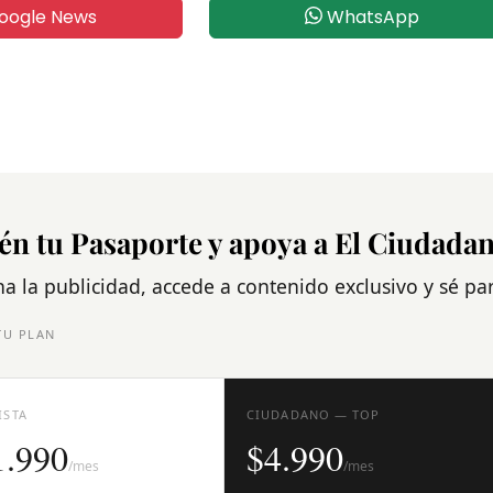
oogle News
WhatsApp
én tu Pasaporte y apoya a El Ciudada
na la publicidad, accede a contenido exclusivo y sé p
TU PLAN
ISTA
CIUDADANO — TOP
1.990
$4.990
/mes
/mes