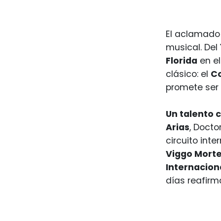
El aclamado 
musical. Del
Florida
en e
clásico: el
Co
promete ser 
Un talento 
Arias
, Docto
circuito int
Viggo Mort
Internacion
días reafirm