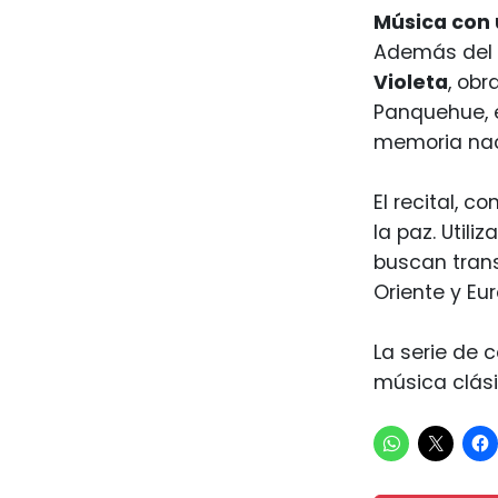
Música con
Además del
Violeta
, obr
Panquehue, e
memoria nac
El recital, c
la paz. Util
buscan trans
Oriente y Eu
La serie de 
música clási