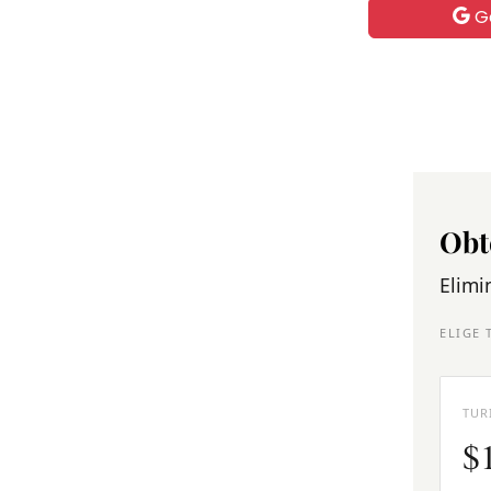
G
Obt
Elimi
ELIGE 
TUR
$