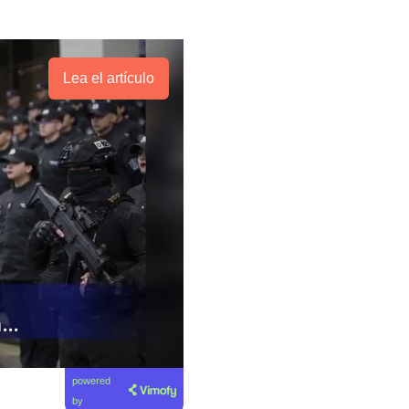
Lea el artículo
powered
by