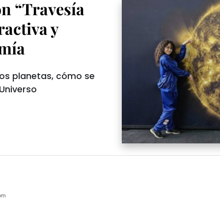
on “Travesía
ractiva y
omía
 los planetas, cómo se
Universo
pm