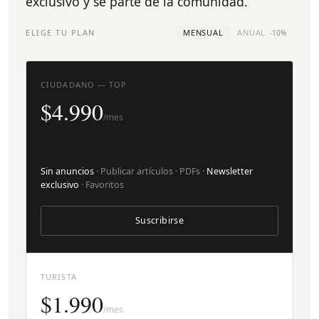
exclusivo y sé parte de la comunidad.
ELIGE TU PLAN
MENSUAL
ANUAL
-10%
CIUDADANO — TOP
$4.990
/mes
Sin anuncios
· Publicar artículos · PDFs ·
Newsletter
exclusivo
· Favoritos
Suscribirse
TURISTA
$1.990
/mes