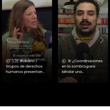
Previous
Nex
🇱🇧 #Libano |
🚨 ¿Coordinaciones
Grupos de derechos
en la sombra para
humanos presentan
blindar una
pruebas sobre el
candidatura
asesinato de la
presidencial? Nuevos
periodista libanesa
chats salpican a
Amal Khalil, asesinada
Andrés Chadwick. 🇨🇱
por Israel.
⚖️ Mensajes
incautados por la