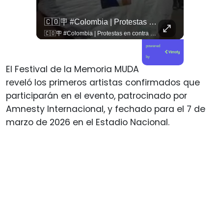
🚨 ¿Coordinaciones En La Sombra Para Blindar Una Candidatura Presidencial?
🇨🇴🪧 #Colombia | Protestas En Contra De La Toma De Posesión De Abelardo Son Lideradas Por Iván Cepeda
🚨 ¿Coordinaciones en la sombra para blindar una candidatura presidencial? Nuevos chats salpican a Andrés Chadwick. 🇨🇱⚖️ Mensajes incautados por la Fiscalía revelan que el exministro operó junto a Luis Hermosilla para preparar a testigos clave en la causa por coimas de LAN en 2009. Las conversaciones desmienten la versión de Chadwick sobre haberse enterado del caso por la prensa, exponiendo una estrategia judicial y comunicacional para evitar que el escándalo de información privilegiada y pagos indebidos afectara la carrera de Sebastián Piñera a La Moneda. 📲💣 🎥 Revisa el desglose completo de los chats y los detalles del reportaje en elciudadano.com 🔗 (Link en la biografía). ¿Qué impacto crees que tienen estas revelaciones en la trastienda del poder político? Te leemos en los comentarios. 💬👇🏼
🇨🇴🪧 #Colombia | Protestas en contra de la toma de posesión de Abelardo son lideradas por Iván Cepeda
powered
by
El Festival de la Memoria MUDA
reveló los primeros artistas confirmados que
participarán en el evento, patrocinado por
Amnesty Internacional, y fechado para el 7 de
marzo de 2026 en el Estadio Nacional.