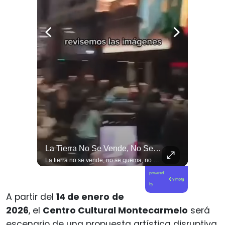
Viva La #musica Y El #arte Ripolito : La Vida De Me Hizo Sufrir
La Tierra No Se Vende, No Se Quema, No Se Desaloja La Protesta En Toda #argentina Contra La Injerencia Norteamericana Y Sionista Siendo Frenada Por...
Viva la #musica y el #arte ripolito : la vida de me hizo sufrir
La tierra no se vende, no se quema, no se desaloja la protesta en toda #argentina contra la injerencia norteamericana y sionista siendo frenada por un pueblo movilizado y un Milei que se arrodilla #noticias
powered
by
A partir del
14 de enero
de
2026
, el
Centro Cultural Montecarmelo
será
escenario de una propuesta artística disruptiva.