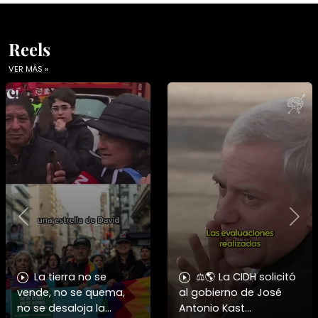
Reels
VER MÁS »
Previous
Nex
La tierra no se
⚖️🌎 La CIDH solicitó
vende, no se quema,
al gobierno de José
no se desaloja la
Antonio Kast