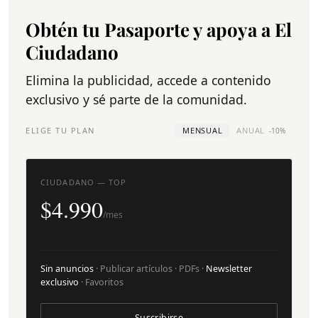
Obtén tu Pasaporte y apoya a El
Ciudadano
Elimina la publicidad, accede a contenido
exclusivo y sé parte de la comunidad.
ELIGE TU PLAN
MENSUAL
ANUAL
-10%
CIUDADANO — TOP
$4.990
/mes
Sin anuncios
· Publicar artículos · PDFs ·
Newsletter
exclusivo
· Favoritos
Suscribirse