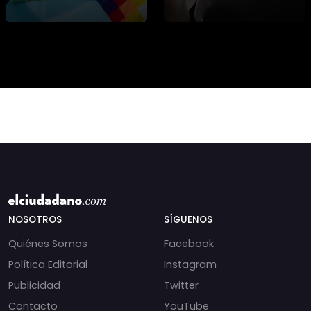
protesta en toda
información detallada
#argentina contra la
sobre cambios
injerencia
institucionales y
norteamericana y
recortes en materia de
sionista siendo
derechos humanos,
frenada por un
NOSOTROS
SÍGUENOS
Quiénes Somos
Facebook
Política Editorial
Instagram
Publicidad
Twitter
Contacto
YouTube