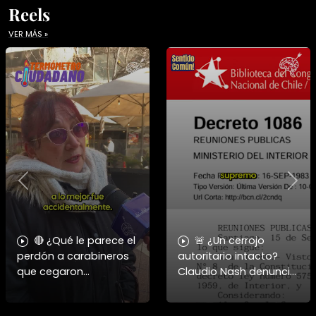
Reels
VER MÁS »
Previous
Nex
🔴 ¿Qué le parece el
🚨 ¿Un cerrojo
perdón a carabineros
autoritario intacto?
que cegaron
Claudio Nash denuncia
personas?
la vigencia del Decreto
1086 para reprimir la