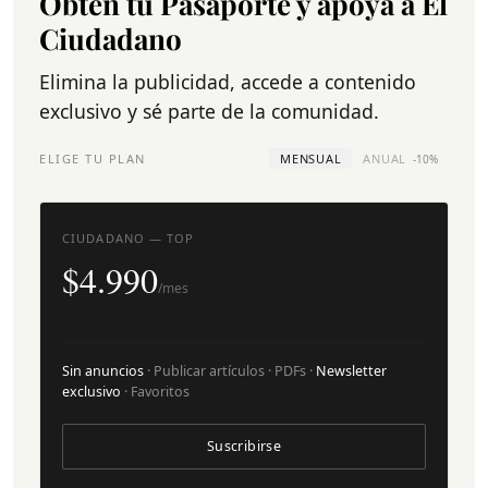
Obtén tu Pasaporte y apoya a El
Ciudadano
Elimina la publicidad, accede a contenido
exclusivo y sé parte de la comunidad.
ELIGE TU PLAN
MENSUAL
ANUAL
-10%
CIUDADANO — TOP
$4.990
/mes
Sin anuncios
· Publicar artículos · PDFs ·
Newsletter
exclusivo
· Favoritos
Suscribirse