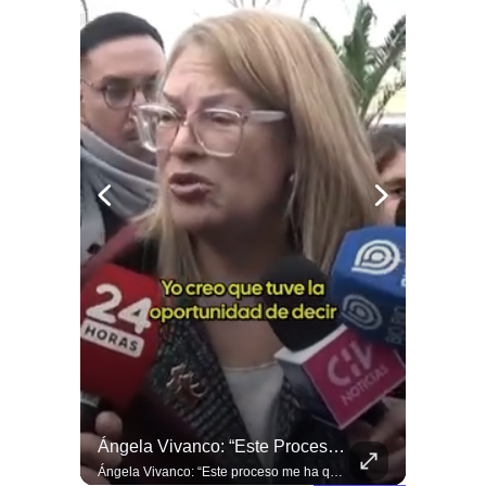
🇪🇸👦🏽👧🏻 Los Niños Migrantes En Ceuta Que Piden Asilo A España Se Enfrentan A Fuertes Y Difíciles Condiciones Humanitarias.
Ángela Vivanco: “Este Proceso Me Ha Quebrantado”
🇪🇸👦🏽👧🏻 Los niños migrantes en Ceuta que piden asilo a España se enfrentan a fuertes y difíciles condiciones humanitarias.
Ángela Vivanco: “Este proceso me ha quebrantado”