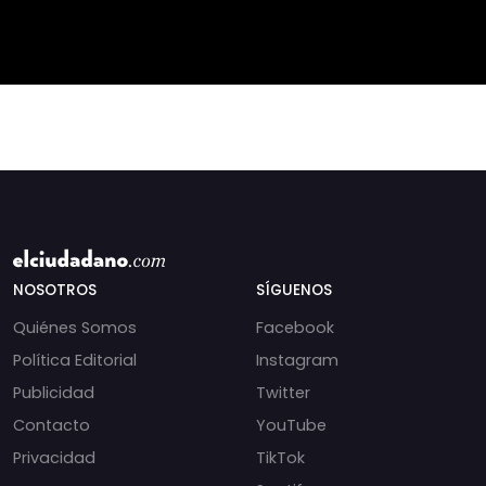
manifestación. 🇨🇱⚖️
Nash aborda cómo el
Dec
NOSOTROS
SÍGUENOS
Quiénes Somos
Facebook
Política Editorial
Instagram
Publicidad
Twitter
Contacto
YouTube
Privacidad
TikTok