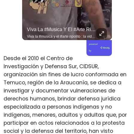
Jorge Lavandero A Sus 96 Años Hace Ejercicio De Memoria Que Debería Ser Enseñado En Todas Las Escuelas De #chile Para Frenar El Saqueo.
Viva La #musica Y El #arte Ripolito : La Vida De Me Hizo Sufrir
Jorge Lavandero a sus 96 años hace ejercicio de memoria que debería ser enseñado en todas las escuelas de #chile para frenar el saqueo. #cobre #cooper
Viva la #musica y el #arte ripolito : la vida de me hizo sufrir
powered
by
Desde el 2010 el Centro de
Investigación y Defensa Sur, CIDSUR,
organización sin fines de lucro conformada en
Temuco, región de la Araucanía, se dedica a
investigar y documentar vulneraciones de
derechos humanos, brindar defensa jurídica
especializada a personas indígenas y no
indígenas, menores, adultos y adultas que, por
participar en actos relacionados a la protesta
social y la defensa del territorio, han visto