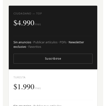
CIUDADANO — TOP
$4.990
/mes
Sin anuncios
· Publicar artículos · PDFs ·
Newsletter
exclusivo
· Favoritos
Suscribirse
TURISTA
$1.990
/mes