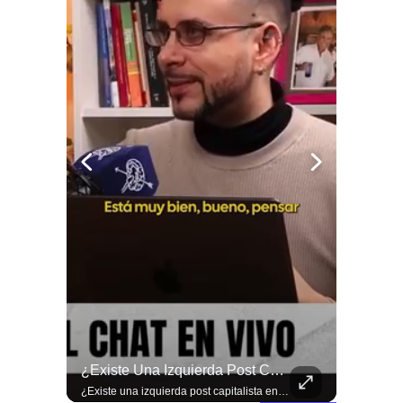
🚨 ¿Coordinaciones En La Sombra Para Blindar Una Candidatura Presidencial?
¿Existe Una Izquierda Post Capitalista En Chile?
🚨 ¿Coordinaciones en la sombra para blindar una candidatura presidencial? Nuevos chats salpican a Andrés Chadwick. 🇨🇱⚖️ Mensajes incautados por la Fiscalía revelan que el exministro operó junto a Luis Hermosilla para preparar a testigos clave en la causa por coimas de LAN en 2009. Las conversaciones desmienten la versión de Chadwick sobre haberse enterado del caso por la prensa, exponiendo una estrategia judicial y comunicacional para evitar que el escándalo de información privilegiada y pagos indebidos afectara la carrera de Sebastián Piñera a La Moneda. 📲💣 🎥 Revisa el desglose completo de los chats y los detalles del reportaje en elciudadano.com 🔗 (Link en la biografía). ¿Qué impacto crees que tienen estas revelaciones en la trastienda del poder político? Te leemos en los comentarios. 💬👇🏼
¿Existe una izquierda post capitalista en Chile? 🤔 Esta semana tuvimos panelazo en Gobierno de Emergencia con @giordanociudadano @jpsanhuezatortella y @naticastilloabogada 🔥