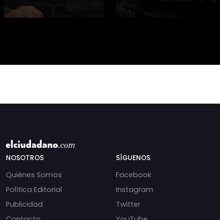
candidatura
climático y El Niño
presidencial? Nuevos
alteran las aguas
chats salpican a
chilenas. 🌊🇨🇱
Andrés Chadwick. 🇨🇱
Especialistas advierten
⚖️ Mensajes
que las anomalí
incautados por la
NOSOTROS
SÍGUENOS
Quiénes Somos
Facebook
Política Editorial
Instagram
Publicidad
Twitter
Contacto
YouTube