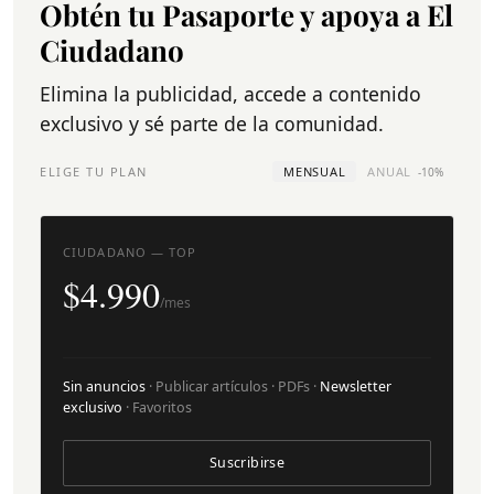
Obtén tu Pasaporte y apoya a El
Ciudadano
Elimina la publicidad, accede a contenido
exclusivo y sé parte de la comunidad.
ELIGE TU PLAN
MENSUAL
ANUAL
-10%
CIUDADANO — TOP
$4.990
/mes
Sin anuncios
· Publicar artículos · PDFs ·
Newsletter
exclusivo
· Favoritos
Suscribirse