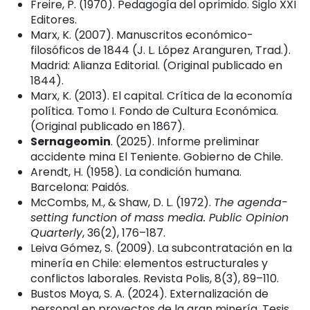
Freire, P. (1970). Pedagogía del oprimido. Siglo XXI
Editores.
Marx, K. (2007). Manuscritos económico-
filosóficos de 1844 (J. L. López Aranguren, Trad.).
Madrid: Alianza Editorial. (Original publicado en
1844).
Marx, K. (2013). El capital. Crítica de la economía
política. Tomo I. Fondo de Cultura Económica.
(Original publicado en 1867).
Sernageomin
. (2025). Informe preliminar
accidente mina El Teniente. Gobierno de Chile.
Arendt, H. (1958). La condición humana.
Barcelona: Paidós.
McCombs, M., & Shaw, D. L. (1972).
The agenda-
setting function of mass media. Public Opinion
Quarterly
, 36(2), 176–187.
Leiva Gómez, S. (2009). La subcontratación en la
minería en Chile: elementos estructurales y
conflictos laborales. Revista Polis, 8(3), 89–110.
Bustos Moya, S. A. (2024). Externalización de
personal en proyectos de la gran minería. Tesis