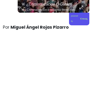
🇪🇸👦🏽👧🏻 Los Niños Migrantes En Ceuta Que Piden Asilo A España Se Enfrentan A Fuertes Y Difíciles Condiciones Humanitarias.
🚨 ¿Criminalización O Garantía Democrática?
🇪🇸👦🏽👧🏻 Los niños migrantes en Ceuta que piden asilo a España se enfrentan a fuertes y difíciles condiciones humanitarias.
🚨 ¿Criminalización o garantía democrática? Claudio Nash advierte la falta de resguardo al derecho a la protesta en Chile. 🇨🇱📜 En este nuevo capítulo de Sentido Común, conversamos con el abogado y doctor en Derecho Claudio Nash para analizar el estatus real de las manifestaciones públicas en nuestro país. Nash expone cómo la protesta social sigue siendo abordada desde una lógica de orden público y control policial antes que como un derecho humano fundamental que deba ser protegido por el Estado, restringiendo la movilización ciudadana y dejando a los manifestantes expuestos a criterios discrecionales y un sesgo punitivo. 🎙️🏛️ 🎥 ¡Un debate urgente sobre derechos humanos, democracia y libertad de expresión que ya está disponible! Revisa la entrevista completa en nuestro canal de YouTube. 🔗 Ve al enlace en nuestra biografía, suscríbete para sumarte a la comunidad y déjanos tu opinión en los comentarios: ¿consideras que en Chile se respeta de forma plena el derecho a protestar? 💬👇🏼
powered
by
Por
Miguel Ángel Rojas Pizarro