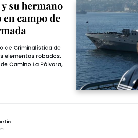
a y su hermano
o en campo de
Armada
o de Criminalística de
os elementos robados.
 de Camino La Pólvora,
artín
pm