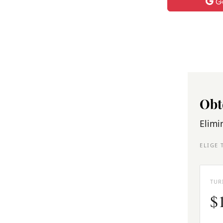
G
Obt
Elimi
ELIGE 
TUR
$