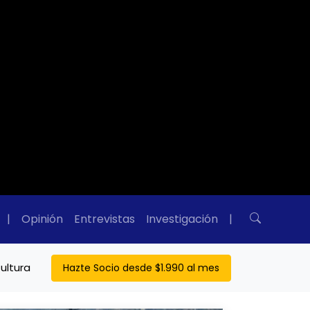
|
Opinión
Entrevistas
Investigación
|
ultura
Hazte Socio desde $1.990 al mes