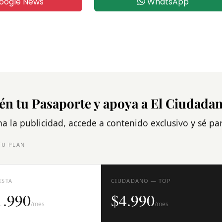
oogle News
WhatsApp
én tu Pasaporte y apoya a El Ciudada
na la publicidad, accede a contenido exclusivo y sé p
TU PLAN
ISTA
CIUDADANO — TOP
1.990
$4.990
/mes
/mes