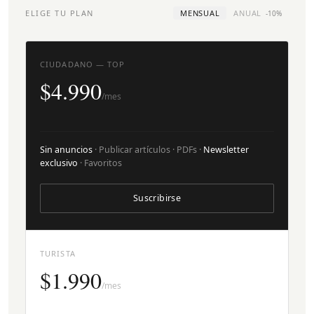
ELIGE TU PLAN
MENSUAL
ANUAL
-10%
CIUDADANO — TOP
$4.990
/mes
Sin anuncios
· Publicar artículos · PDFs ·
Newsletter
exclusivo
· Favoritos
Suscribirse
TURISTA
$1.990
/mes