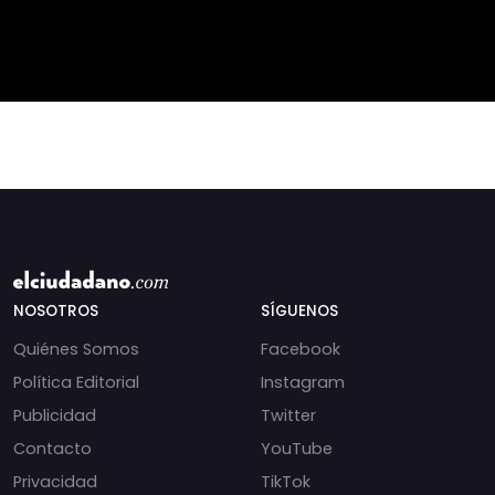
periodista libanesa
chats salpican a
Amal Khalil, asesinada
Andrés Chadwick. 🇨🇱
por Israel.
⚖️ Mensajes
incautados por la
NOSOTROS
SÍGUENOS
Quiénes Somos
Facebook
Política Editorial
Instagram
Publicidad
Twitter
Contacto
YouTube
Privacidad
TikTok