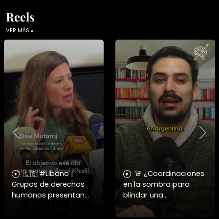
Reels
VER MÁS »
Previous
Nex
🇱🇧 #Libano |
🚨 ¿Coordinaciones
Grupos de derechos
en la sombra para
humanos presentan
blindar una
pruebas sobre el
candidatura
asesinato de la
presidencial? Nuevos