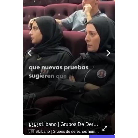
🚨 ¿Coordinaciones En La Sombra Para Blindar Una Candidatura Presidencial?
🇱🇧 #Libano | Grupos De Derechos Humanos Presentan Pruebas Sobre El Asesinato De La Periodista Libanesa Amal Khalil, Asesinada Por Israel.
🚨 ¿Coordinaciones en la sombra para blindar una candidatura presidencial? Nuevos chats salpican a Andrés Chadwick. 🇨🇱⚖️ Mensajes incautados por la Fiscalía revelan que el exministro operó junto a Luis Hermosilla para preparar a testigos clave en la causa por coimas de LAN en 2009. Las conversaciones desmienten la versión de Chadwick sobre haberse enterado del caso por la prensa, exponiendo una estrategia judicial y comunicacional para evitar que el escándalo de información privilegiada y pagos indebidos afectara la carrera de Sebastián Piñera a La Moneda. 📲💣 🎥 Revisa el desglose completo de los chats y los detalles del reportaje en elciudadano.com 🔗 (Link en la biografía). ¿Qué impacto crees que tienen estas revelaciones en la trastienda del poder político? Te leemos en los comentarios. 💬👇🏼
🇱🇧 #Libano | Grupos de derechos humanos presentan pruebas sobre el asesinato de la periodista libanesa Amal Khalil, asesinada por Israel.