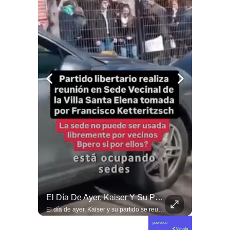
Las Artes Marciales No Solo Enseñan Disciplinas A Los Niños Y Niñas Si No También Ser Honorables #deporte Felicidades Maestro @shaoxi15
El Día De Ayer, Kaiser Y Su Partido Se Reunieron En La Sede De Villa Santa Elena, En Nuestra Comuna De Macul.
Las artes marciales no solo enseñan disciplinas a los niños y niñas si no también ser honorables #deporte felicidades maestro @shaoxi15
El día de ayer, Kaiser y su partido se reunieron en la sede de Villa Santa Elena, en nuestra comuna de Macul. Sin autorización, sin vínculo previo con el territorio y sin haber estado cuando las vecinas y vecinos los han necesitado. Llegaron con el descaro de quienes creen que, por tener poder político, pueden hacer y deshacer a su antojo en nuestras villas y barrios. Nuestros barrios no son el patio trasero de ningún partido político.
powered