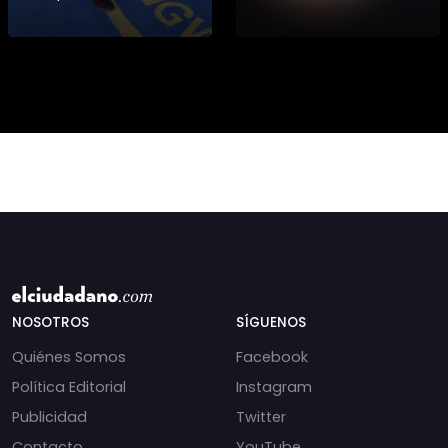
niñas si no también ser
que toquemos a los
honorables #deporte
que se creían
felicidades maestro
intocables” El diputado
@shaoxi15
Daniel Manouchehri
(PS) respondió a lo
NOSOTROS
SÍGUENOS
Quiénes Somos
Facebook
Política Editorial
Instagram
Publicidad
Twitter
Contacto
YouTube