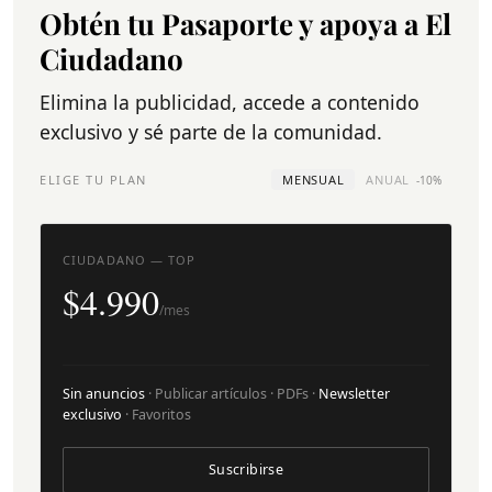
Obtén tu Pasaporte y apoya a El
Ciudadano
Elimina la publicidad, accede a contenido
exclusivo y sé parte de la comunidad.
ELIGE TU PLAN
MENSUAL
ANUAL
-10%
CIUDADANO — TOP
$4.990
/mes
Sin anuncios
· Publicar artículos · PDFs ·
Newsletter
exclusivo
· Favoritos
Suscribirse