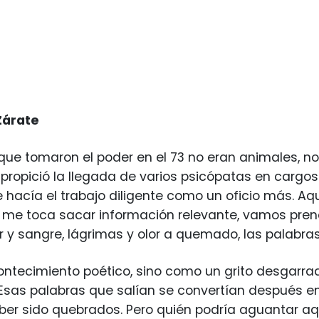
Zárate
que tomaron el poder en el 73 no eran animales, n
 propició la llegada de varios psicópatas en cargos
ue hacía el trabajo diligente como un oficio más. Aq
 me toca sacar información relevante, vamos prendie
r y sangre, lágrimas y olor a quemado, las palabra
tecimiento poético, sino como un grito desgarrad
Esas palabras que salían se convertían después en ot
ber sido quebrados. Pero quién podría aguantar aq