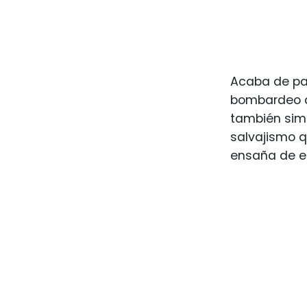
Acaba de pas
bombardeo a 
también simb
salvajismo 
ensaña de e