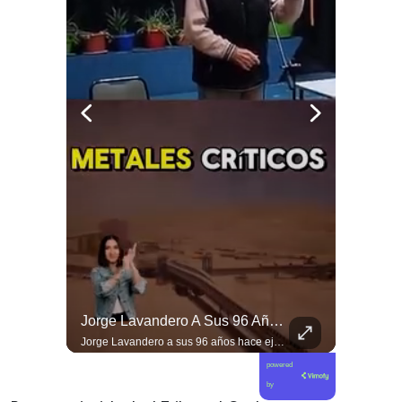
Viva La #musica Y El #arte Ripolito : La Vida De Me Hizo Sufrir
Jorge Lavandero A Sus 96 Años Hace Ejercicio De Memoria Que Debería Ser Enseñado En Todas Las Escuelas De #chile Para Frenar El Saqueo.
Viva la #musica y el #arte ripolito : la vida de me hizo sufrir
Jorge Lavandero a sus 96 años hace ejercicio de memoria que debería ser enseñado en todas las escuelas de #chile para frenar el saqueo. #cobre #cooper
powered
by