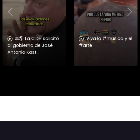
Previous
Nex
⚖️🌎 La CIDH solicitó
Viva la #musica y el
al gobierno de José
#arte
Antonio Kast
información detallada
sobre cambios
institucionales y
recortes en materia de
derechos humanos,