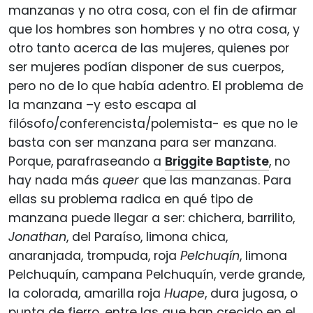
manzanas y no otra cosa, con el fin de afirmar
que los hombres son hombres y no otra cosa, y
otro tanto acerca de las mujeres, quienes por
ser mujeres podían disponer de sus cuerpos,
pero no de lo que había adentro. El problema de
la manzana –y esto escapa al
filósofo/conferencista/polemista- es que no le
basta con ser manzana para ser manzana.
Porque, parafraseando a
Briggite Baptiste
, no
hay nada más
queer
que las manzanas. Para
ellas su problema radica en qué tipo de
manzana puede llegar a ser: chichera, barrilito,
Jonathan
, del Paraíso, limona chica,
anaranjada, trompuda, roja
Pelchuqín
, limona
Pelchuquín, campana Pelchuquín, verde grande,
la colorada, amarilla roja
Huape
, dura jugosa, o
punta de fierro, entre las que han crecido en el