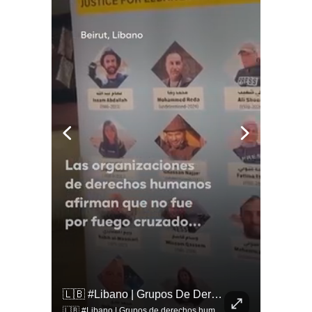
🚨 ¿Coordinaciones En La Sombra Para Blindar Una Candidatura Presidencial?
🇱🇧 #Libano | Grupos De Derechos Humanos Presentan Pruebas Sobre El Asesinato De La Periodista Libanesa Amal Khalil, Asesinada Por Israel.
🚨 ¿Coordinaciones en la sombra para blindar una candidatura presidencial? Nuevos chats salpican a Andrés Chadwick. 🇨🇱⚖️ Mensajes incautados por la Fiscalía revelan que el exministro operó junto a Luis Hermosilla para preparar a testigos clave en la causa por coimas de LAN en 2009. Las conversaciones desmienten la versión de Chadwick sobre haberse enterado del caso por la prensa, exponiendo una estrategia judicial y comunicacional para evitar que el escándalo de información privilegiada y pagos indebidos afectara la carrera de Sebastián Piñera a La Moneda. 📲💣 🎥 Revisa el desglose completo de los chats y los detalles del reportaje en elciudadano.com 🔗 (Link en la biografía). ¿Qué impacto crees que tienen estas revelaciones en la trastienda del poder político? Te leemos en los comentarios. 💬👇🏼
🇱🇧 #Libano | Grupos de derechos humanos presentan pruebas sobre el asesinato de la periodista libanesa Amal Khalil, asesinada por Israel.