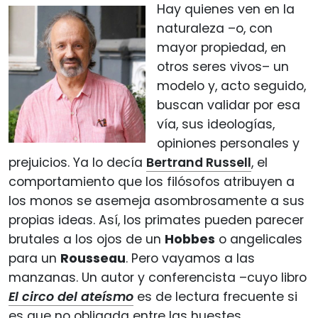
Hay quienes ven en la
naturaleza –o, con
mayor propiedad, en
otros seres vivos– un
modelo y, acto seguido,
buscan validar por esa
vía, sus ideologías,
opiniones personales y
prejuicios. Ya lo decía
Bertrand Russell
, el
comportamiento que los filósofos atribuyen a
los monos se asemeja asombrosamente a sus
propias ideas. Así, los primates pueden parecer
brutales a los ojos de un
Hobbes
o angelicales
para un
Rousseau
. Pero vayamos a las
manzanas. Un autor y conferencista –cuyo libro
El circo del ateísmo
es de lectura frecuente si
es que no obligada entre las huestes