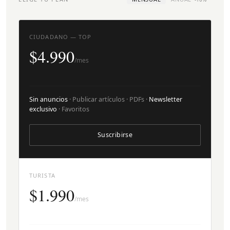
CIUDADANO — TOP
$4.990
/mes
Sin anuncios
· Publicar artículos · PDFs ·
Newsletter
exclusivo
· Favoritos
Suscribirse
TURISTA
$1.990
/mes