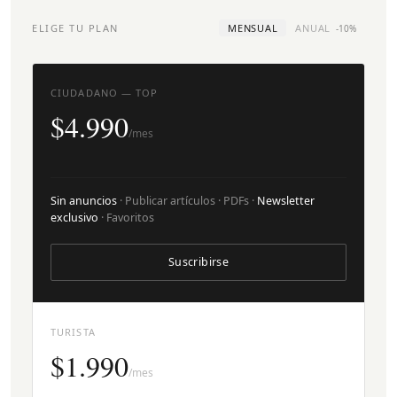
ELIGE TU PLAN
MENSUAL
ANUAL
-10%
CIUDADANO — TOP
$4.990
/mes
Sin anuncios
· Publicar artículos · PDFs ·
Newsletter
exclusivo
· Favoritos
Suscribirse
TURISTA
$1.990
/mes