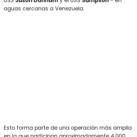
USS
Jason Dunham
y el USS
Sampson
– en
aguas cercanas a Venezuela.
Esto forma parte de una operación más amplia
en la que participan aproximadamente 4.000