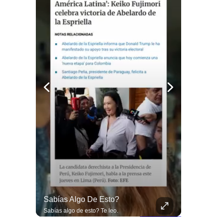
🌧️🌱 Las Lluvias Extremas Dejaron En Evidencia La Vulnerabilidad Del Campo Chileno.
Sabías Algo De Esto?
🌧️🌱 Las lluvias extremas dejaron en evidencia la vulnerabilidad del campo chileno. Expertos advierten que fortalecer a la pequeña agricultura será clave para proteger la producción de alimentos y enfrentar el cambio climático. 🚜🇨🇱 📲 Lee más en elciudadano.com y en tu #canalciudadano
Sabías algo de esto? Te leo.