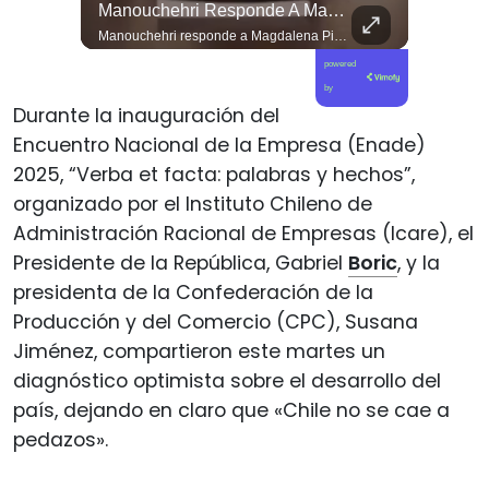
El Día De Ayer, Kaiser Y Su Partido Se Reunieron En La Sede De Villa Santa Elena, En Nuestra Comuna De Macul.
Manouchehri Responde A Magdalena Piñera: “Les Molesta Que Toquemos A Los Que Se Creían Intocables”, , El Diputado Daniel Manouchehri (PS) Respondió A Los Dichos...
El día de ayer, Kaiser y su partido se reunieron en la sede de Villa Santa Elena, en nuestra comuna de Macul. Sin autorización, sin vínculo previo con el territorio y sin haber estado cuando las vecinas y vecinos los han necesitado. Llegaron con el descaro de quienes creen que, por tener poder político, pueden hacer y deshacer a su antojo en nuestras villas y barrios. Nuestros barrios no son el patio trasero de ningún partido político.
Manouchehri responde a Magdalena Piñera: “Les molesta que toquemos a los que se creían intocables” El diputado Daniel Manouchehri (PS) respondió a los dichos de Magdalena Piñera, hija del expresidente Sebastián Piñera, quien en una entrevista afirmó que “no quiero un Congreso lleno de Manouchehris (…) nadie lo sigue”, en el marco de una reflexión sobre el debate público y el legado del exmandatario. El parlamentario por la Región de Coquimbo defendió su trabajo legislativo y fiscalizador, apuntando a que su respaldo ciudadano y sus acciones contra redes de poder contradicen las críticas formuladas por la hija del exmandatario. “Magdalena Piñera dice que nadie nos sigue. Los casi 100 mil votos en la última elección, récord histórico para un parlamentario en mi región, dicen otra cosa. Ese respaldo es un mandato para enfrentar los abusos de los poderosos. Nuestras acusaciones constitucionales terminaron con tres jueces destituidos y nuestras denuncias abrieron investigaciones penales en el Caso Hermosilla, entre ellas la que investiga a Chadwick”, indicó Manouchehri.
powered
by
Durante la inauguración del
Encuentro Nacional de la Empresa (Enade)
2025, “Verba et facta: palabras y hechos”,
organizado por el Instituto Chileno de
Administración Racional de Empresas (Icare), el
Presidente de la República, Gabriel
Boric
, y la
presidenta de la Confederación de la
Producción y del Comercio (CPC), Susana
Jiménez, compartieron este martes un
diagnóstico optimista sobre el desarrollo del
país, dejando en claro que «Chile no se cae a
pedazos».