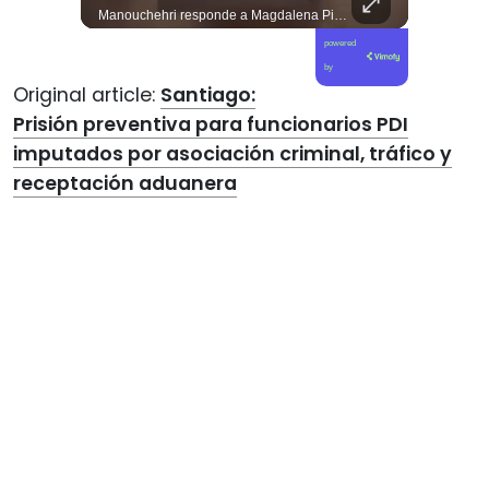
El día de ayer, Kaiser y su partido se reunieron en la sede de Villa Santa Elena, en nuestra comuna de Macul. Sin autorización, sin vínculo previo con el territorio y sin haber estado cuando las vecinas y vecinos los han necesitado. Llegaron con el descaro de quienes creen que, por tener poder político, pueden hacer y deshacer a su antojo en nuestras villas y barrios. Nuestros barrios no son el patio trasero de ningún partido político.
Manouchehri responde a Magdalena Piñera: “Les molesta que toquemos a los que se creían intocables” El diputado Daniel Manouchehri (PS) respondió a los dichos de Magdalena Piñera, hija del expresidente Sebastián Piñera, quien en una entrevista afirmó que “no quiero un Congreso lleno de Manouchehris (…) nadie lo sigue”, en el marco de una reflexión sobre el debate público y el legado del exmandatario. El parlamentario por la Región de Coquimbo defendió su trabajo legislativo y fiscalizador, apuntando a que su respaldo ciudadano y sus acciones contra redes de poder contradicen las críticas formuladas por la hija del exmandatario. “Magdalena Piñera dice que nadie nos sigue. Los casi 100 mil votos en la última elección, récord histórico para un parlamentario en mi región, dicen otra cosa. Ese respaldo es un mandato para enfrentar los abusos de los poderosos. Nuestras acusaciones constitucionales terminaron con tres jueces destituidos y nuestras denuncias abrieron investigaciones penales en el Caso Hermosilla, entre ellas la que investiga a Chadwick”, indicó Manouchehri.
powered
by
Original article:
Santiago:
Prisión preventiva para funcionarios PDI
imputados por asociación criminal, tráfico y
receptación aduanera