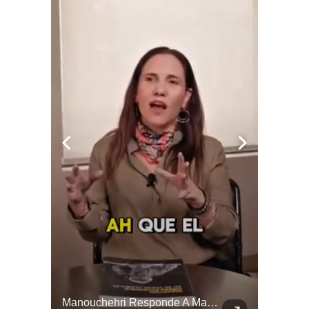
El Día De Ayer, Kaiser Y Su Partido Se Reunieron En La Sede De Villa Santa Elena, En Nuestra Comuna De Macul.
Manouchehri Responde A Magdalena Piñera: “Les Molesta Que Toquemos A Los Que Se Creían Intocables”, , El Diputado Daniel Manouchehri (PS) Respondió A Los Dichos...