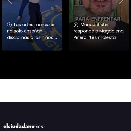
Previous
Nex
Las artes marciales
Manouchehri
no solo enseñan
responde a Magdalena
disciplinas a los niños y
Piñera: “Les molesta
niñas si no también ser
que toquemos a los
honorables #deporte
que se creían
felicidades maestro
intocables” El diputado
@shaoxi15
Daniel Manouchehri
(PS) respondió a lo