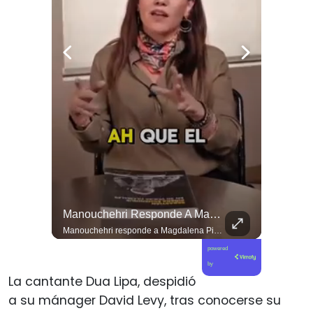
El Día De Ayer, Kaiser Y Su Partido Se Reunieron En La Sede De Villa Santa Elena, En Nuestra Comuna De Macul.
Manouchehri Responde A Magdalena Piñera: “Les Molesta Que Toquemos A Los Que Se Creían Intocables”, , El Diputado Daniel Manouchehri (PS) Respondió A Los Dichos...
El día de ayer, Kaiser y su partido se reunieron en la sede de Villa Santa Elena, en nuestra comuna de Macul. Sin autorización, sin vínculo previo con el territorio y sin haber estado cuando las vecinas y vecinos los han necesitado. Llegaron con el descaro de quienes creen que, por tener poder político, pueden hacer y deshacer a su antojo en nuestras villas y barrios. Nuestros barrios no son el patio trasero de ningún partido político.
Manouchehri responde a Magdalena Piñera: “Les molesta que toquemos a los que se creían intocables” El diputado Daniel Manouchehri (PS) respondió a los dichos de Magdalena Piñera, hija del expresidente Sebastián Piñera, quien en una entrevista afirmó que “no quiero un Congreso lleno de Manouchehris (…) nadie lo sigue”, en el marco de una reflexión sobre el debate público y el legado del exmandatario. El parlamentario por la Región de Coquimbo defendió su trabajo legislativo y fiscalizador, apuntando a que su respaldo ciudadano y sus acciones contra redes de poder contradicen las críticas formuladas por la hija del exmandatario. “Magdalena Piñera dice que nadie nos sigue. Los casi 100 mil votos en la última elección, récord histórico para un parlamentario en mi región, dicen otra cosa. Ese respaldo es un mandato para enfrentar los abusos de los poderosos. Nuestras acusaciones constitucionales terminaron con tres jueces destituidos y nuestras denuncias abrieron investigaciones penales en el Caso Hermosilla, entre ellas la que investiga a Chadwick”, indicó Manouchehri.
powered
by
La cantante Dua Lipa, despidió
a su mánager David Levy, tras conocerse su