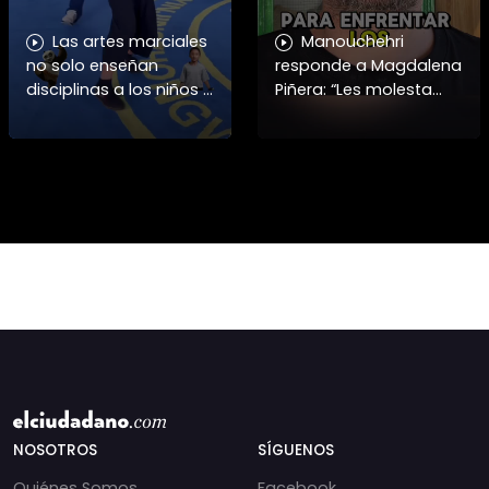
Las artes marciales
Manouchehri
no solo enseñan
responde a Magdalena
disciplinas a los niños y
Piñera: “Les molesta
niñas si no también ser
que toquemos a los
honorables #deporte
que se creían
felicidades maestro
intocables” El diputado
@shaoxi15
Daniel Manouchehri
(PS) respondió a lo
NOSOTROS
SÍGUENOS
Quiénes Somos
Facebook