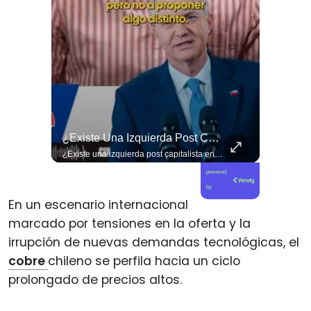
🚨 ¿Coordinaciones En La Sombra Para Blindar Una Candidatura Presidencial?
¿Existe Una Izquierda Post Capitalista En Chile?
🚨 ¿Coordinaciones en la sombra para blindar una candidatura presidencial? Nuevos chats salpican a Andrés Chadwick. 🇨🇱⚖️ Mensajes incautados por la Fiscalía revelan que el exministro operó junto a Luis Hermosilla para preparar a testigos clave en la causa por coimas de LAN en 2009. Las conversaciones desmienten la versión de Chadwick sobre haberse enterado del caso por la prensa, exponiendo una estrategia judicial y comunicacional para evitar que el escándalo de información privilegiada y pagos indebidos afectara la carrera de Sebastián Piñera a La Moneda. 📲💣 🎥 Revisa el desglose completo de los chats y los detalles del reportaje en elciudadano.com 🔗 (Link en la biografía). ¿Qué impacto crees que tienen estas revelaciones en la trastienda del poder político? Te leemos en los comentarios. 💬👇🏼
¿Existe una izquierda post capitalista en Chile? 🤔 Esta semana tuvimos panelazo en Gobierno de Emergencia con @giordanociudadano @jpsanhuezatortella y @naticastilloabogada 🔥
powered
by
En un escenario internacional
marcado por tensiones en la oferta y la
irrupción de nuevas demandas tecnológicas, el
cobre
chileno se perfila hacia un ciclo
prolongado de precios altos.