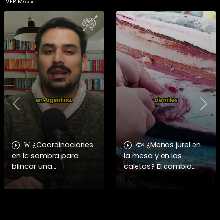
VER MÁS »
Previous
Nex
🚨 ¿Coordinaciones
🐟 ¿Menos jurel en
en la sombra para
la mesa y en las
blindar una
caletas? El cambio
candidatura
climático y El Niño
presidencial? Nuevos
alteran las aguas
chats salpican a
chilenas. 🌊🇨🇱
Andrés Chadwick. 🇨🇱
Especialistas advierten