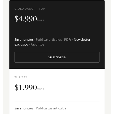
CIUDADANO — TOP
$4.990
/mes
Sin anuncios
· Publicar artículos · PDFs ·
Newsletter
exclusivo
· Favoritos
Suscribirse
TURISTA
$1.990
/mes
Sin anuncios
· Publica tus artículos