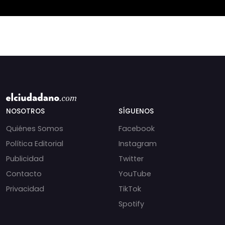
⚖️ Mensajes
que las anomalí
incautados por la
NOSOTROS
SÍGUENOS
Quiénes Somos
Facebook
Política Editorial
Instagram
Publicidad
Twitter
Contacto
YouTube
Privacidad
TikTok
Spotify