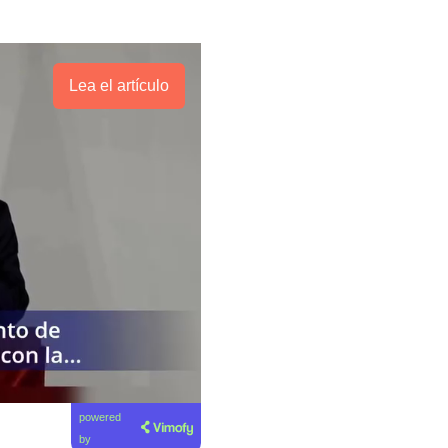
Lea el artículo
powered
by