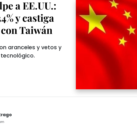
lpe a EE.UU.:
4% y castiga
 con Taiwán
on aranceles y vetos y
 tecnológico.
trago
4pm