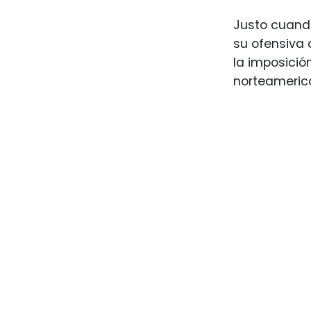
Justo cuando
su ofensiva 
la imposició
norteamerica