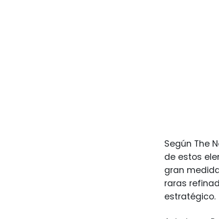
Según The Ne
de estos ele
gran medida 
raras refina
estratégico.