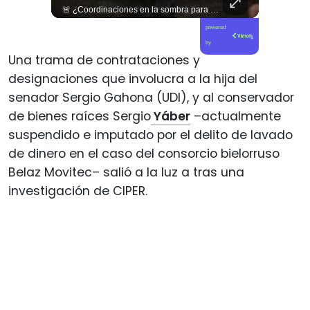
🇱🇧 #Libano | Grupos de derechos humanos presentan pruebas sobre el asesinato de la periodista libanesa Amal Khalil, asesinada por Israel.
🚨 ¿Coordinaciones en la sombra para blindar una candidatura presidencial? Nuevos chats salpican a Andrés Chadwick. 🇨🇱⚖️ Mensajes incautados por la Fiscalía revelan que el exministro operó junto a Luis Hermosilla para preparar a testigos clave en la causa por coimas de LAN en 2009. Las conversaciones desmienten la versión de Chadwick sobre haberse enterado del caso por la prensa, exponiendo una estrategia judicial y comunicacional para evitar que el escándalo de información privilegiada y pagos indebidos afectara la carrera de Sebastián Piñera a La Moneda. 📲💣 🎥 Revisa el desglose completo de los chats y los detalles del reportaje en elciudadano.com 🔗 (Link en la biografía). ¿Qué impacto crees que tienen estas revelaciones en la trastienda del poder político? Te leemos en los comentarios. 💬👇🏼
powered
by
Una trama de contrataciones y
designaciones que involucra a la hija del
senador Sergio Gahona (UDI), y al conservador
de bienes raíces Sergio
Yáber
–actualmente
suspendido e imputado por el delito de lavado
de dinero en el caso del consorcio bielorruso
Belaz Movitec– salió a la luz a tras una
investigación de CIPER.