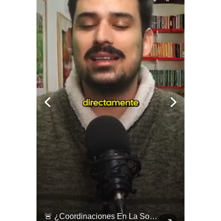
🇱🇧 #Libano | Grupos De Derechos Humanos Presentan Pruebas Sobre El Asesinato De La Periodista Libanesa Amal Khalil, Asesinada Por Israel.
🚨 ¿Coordinaciones En La Sombra Para Blindar Una Candidatura Presidencial?