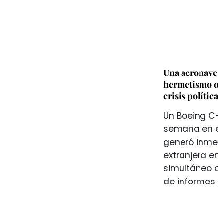
Una aeronave 
hermetismo of
crisis polític
Un Boeing C
semana en el
generó inmed
extranjera en
simultáneo c
de informes 