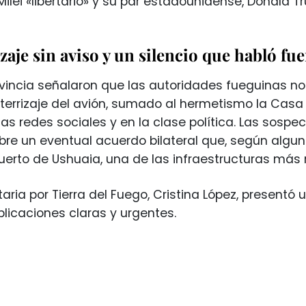
Milei «libertario» y su par estadounidense, Donald T
zaje sin aviso y un silencio que habló fue
vincia señalaron que las autoridades fueguinas no 
 aterrizaje del avión, sumado al hermetismo la Ca
las redes sociales y en la clase política. Las sospe
bre un eventual acuerdo bilateral que, según alguno
puerto de Ushuaia, una de las infraestructuras más 
aria por Tierra del Fuego, Cristina López, presentó
plicaciones claras y urgentes.