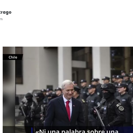
trago
am