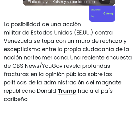
Las artes marciales no solo enseñan disciplinas a los niños y niñas si no también ser honorables #deporte felicidades maestro @shaoxi15
El día de ayer, Kaiser y su partido se reunieron en la sede de Villa Santa Elena, en nuestra comuna de Macul. Sin autorización, sin vínculo previo con el territorio y sin haber estado cuando las vecinas y vecinos los han necesitado. Llegaron con el descaro de quienes creen que, por tener poder político, pueden hacer y deshacer a su antojo en nuestras villas y barrios. Nuestros barrios no son el patio trasero de ningún partido político.
powered
by
La posibilidad de una acción
militar de Estados Unidos (EE.UU.) contra
Venezuela se topa con un muro de rechazo y
escepticismo entre la propia ciudadanía de la
nación norteamericana. Una reciente encuesta
de CBS News/YouGov revela profundas
fracturas en la opinión pública sobre las
políticas de la administración del magnate
republicano Donald
Trump
hacia el país
caribeño.