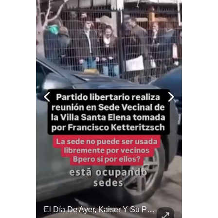
Las Artes Marciales No Solo Enseñan Disciplinas A Los Niños Y Niñas Si No También Ser Honorables #deporte Felicidades Maestro @shaoxi15
El Día De Ayer, Kaiser Y Su Partido Se Reunieron En La Sede De Villa Santa Elena, En Nuestra Comuna De Macul.