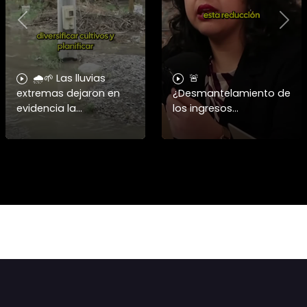
Previous
Nex
🌧️🌱 Las lluvias
🚨
extremas dejaron en
¿Desmantelamiento de
evidencia la
los ingresos
vulnerabilidad del
municipales o
campo chileno.
beneficio fiscal
Expertos advierten que
privilegiado? Bárbara
fortalecer a la
Navarrete analiza el
pequeña agricultura
impacto de la exención
será
de contribucione