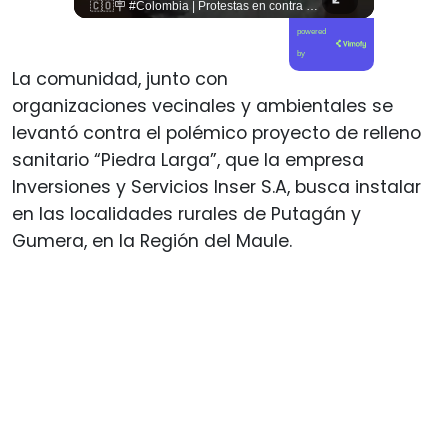
🚨 ¿Coordinaciones en la sombra para blindar una candidatura presidencial? Nuevos chats salpican a Andrés Chadwick. 🇨🇱⚖️ Mensajes incautados por la Fiscalía revelan que el exministro operó junto a Luis Hermosilla para preparar a testigos clave en la causa por coimas de LAN en 2009. Las conversaciones desmienten la versión de Chadwick sobre haberse enterado del caso por la prensa, exponiendo una estrategia judicial y comunicacional para evitar que el escándalo de información privilegiada y pagos indebidos afectara la carrera de Sebastián Piñera a La Moneda. 📲💣 🎥 Revisa el desglose completo de los chats y los detalles del reportaje en elciudadano.com 🔗 (Link en la biografía). ¿Qué impacto crees que tienen estas revelaciones en la trastienda del poder político? Te leemos en los comentarios. 💬👇🏼
🇨🇴🪧 #Colombia | Protestas en contra de la toma de posesión de Abelardo son lideradas por Iván Cepeda
powered
by
La comunidad, junto con
organizaciones vecinales y ambientales se
levantó contra el polémico proyecto de relleno
sanitario “Piedra Larga”, que la empresa
Inversiones y Servicios Inser S.A, busca instalar
en las localidades rurales de Putagán y
Gumera, en la Región del Maule.