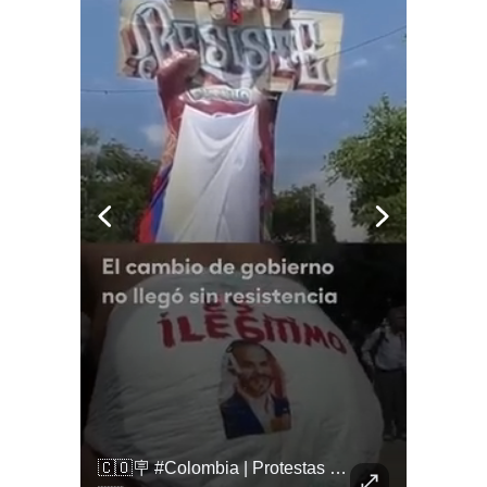
🚨 ¿Coordinaciones En La Sombra Para Blindar Una Candidatura Presidencial?
🇨🇴🪧 #Colombia | Protestas En Contra De La Toma De Posesión De Abelardo Son Lideradas Por Iván Cepeda