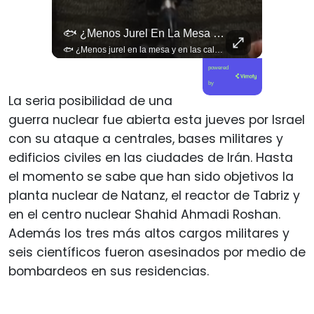
🚨 ¿Coordinaciones En La Sombra Para Blindar Una Candidatura Presidencial?
🐟 ¿Menos Jurel En La Mesa Y En Las Caletas?
🚨 ¿Coordinaciones en la sombra para blindar una candidatura presidencial? Nuevos chats salpican a Andrés Chadwick. 🇨🇱⚖️ Mensajes incautados por la Fiscalía revelan que el exministro operó junto a Luis Hermosilla para preparar a testigos clave en la causa por coimas de LAN en 2009. Las conversaciones desmienten la versión de Chadwick sobre haberse enterado del caso por la prensa, exponiendo una estrategia judicial y comunicacional para evitar que el escándalo de información privilegiada y pagos indebidos afectara la carrera de Sebastián Piñera a La Moneda. 📲💣 🎥 Revisa el desglose completo de los chats y los detalles del reportaje en elciudadano.com 🔗 (Link en la biografía). ¿Qué impacto crees que tienen estas revelaciones en la trastienda del poder político? Te leemos en los comentarios. 💬👇🏼
🐟 ¿Menos jurel en la mesa y en las caletas? El cambio climático y El Niño alteran las aguas chilenas. 🌊🇨🇱 Especialistas advierten que las anomalías térmicas en el océano están desplazando los cardúmenes de jurel hacia zonas más profundas y australes, alejándolos de la costa. El fenómeno golpea directamente el sustento de la pesca artesanal y amenaza la canasta básica familiar, al restringir la oferta de una de las fuentes de proteína más populares y accesibles del país. 📉🎣 🎥 Revisa el análisis científico completo y el impacto en las comunidades costeras en elciudadano.com 🔗 (Link en la biografía). ¿Has notado la escasez o el alza de precio del jurel en tu ciudad? Te leemos en los comentarios. 💬👇🏼
powered
by
La seria posibilidad de una
guerra nuclear fue abierta esta jueves por Israel
con su ataque a centrales, bases militares y
edificios civiles en las ciudades de Irán. Hasta
el momento se sabe que han sido objetivos la
planta nuclear de Natanz, el reactor de Tabriz y
en el centro nuclear Shahid Ahmadi Roshan.
Además los tres más altos cargos militares y
seis científicos fueron asesinados por medio de
bombardeos en sus residencias.