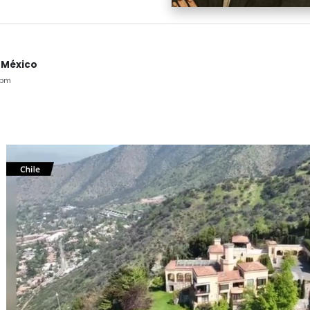
 México
3pm