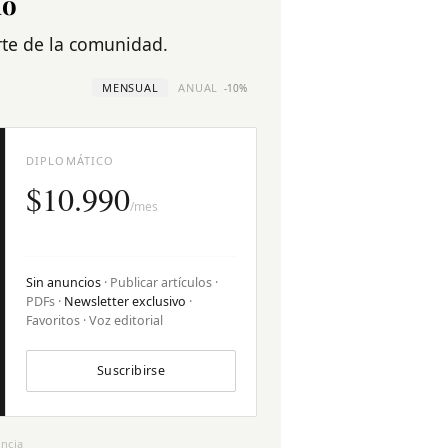
no
arte de la comunidad.
MENSUAL
ANUAL
-10%
DIPLOMÁTICO
$10.990
/mes
Sin anuncios
· Publicar artículos ·
PDFs ·
Newsletter exclusivo
·
Favoritos · Voz editorial
Suscribirse
ncia