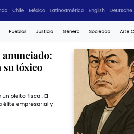
ndo
Chile
México
Latinoamérica
English
Deutsche
Pueblos
Justicia
Género
Sociedad
Arte C
o anunciado:
su tóxico
n pleito fiscal. El
a élite empresarial y