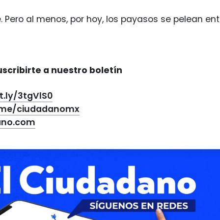
e. Pero al menos, por hoy, los payasos se pelean entr
scribirte a nuestro boletín
it.ly/3tgVlS0
t.me/ciudadanomx
ano.com