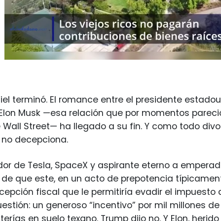
iel terminó. El romance entre el presidente estad
Elon Musk —esa relación que por momentos pareció
 Wall Street— ha llegado a su fin. Y como todo divor
 no decepciona.
or de Tesla, SpaceX y aspirante eterno a emperad
de que este, en un acto de prepotencia típicament
xcepción fiscal que le permitiría evadir el impuesto
estión: un generoso “incentivo” por mil millones de
erías en suelo texano. Trump dijo no. Y Elon, herido 