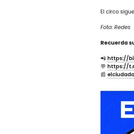
El circo sigu
Foto: Redes
Recuerda su
📲
https://b
💬
https://
📰
elciudad