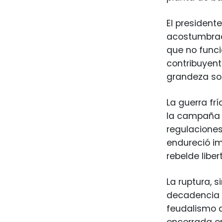
El presidente
acostumbrada
que no funci
contribuyent
grandeza soc
La guerra f
la campaña p
regulaciones
endureció im
rebelde liber
La ruptura, 
decadencia d
feudalismo d
encerrada en