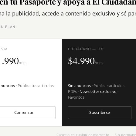
én tu Pasaporte y apoya a El Ciudada
na la publicidad, accede a contenido exclusivo y sé p
TU PLAN
ISTA
CIUDADANO — TOP
1.990
$4.990
/mes
/mes
anuncios
· Publica tus artículos
Sin anuncios
· Publicar artículos ·
PDFs ·
Newsletter exclusivo
·
Favoritos
Comenzar
Suscribirse
Cancela en cualquier momento · Sin permane