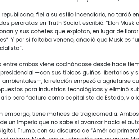
 republicano, fiel a su estilo incendiario, no tardó 
s peroratas en Truth Social, escribió: “Elon Musk
onan y sus cohetes que explotan, en lugar de llorar
es”. Y por si faltaba veneno, añadió que Musk es “un
ialista”.
ría entre ambos viene cocinándose desde hace ti
residencial —con sus típicos guiños libertarios y 
 ambientales—, la relación empezó a agrietarse c
puestos para industrias tecnológicas y eliminó sub
tario pero factura como capitalista de Estado, vio l
sin embargo, tiene matices de tragicomedia. Ambos
e un imperio que no sabe si avanzar hacia el auto
igital. Trump, con su discurso de “América primero
 sí misma; Musk, con su obsesión por colonizar Mar