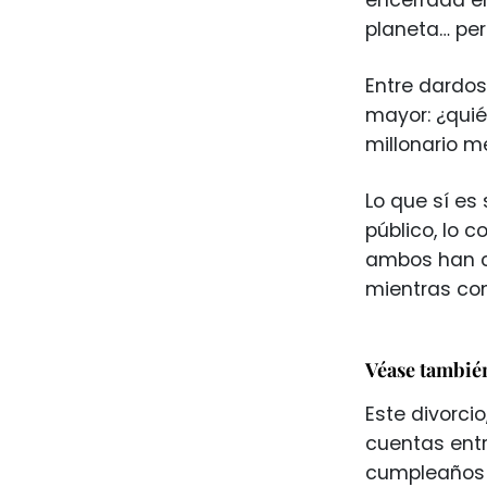
planeta… per
Entre dardo
mayor: ¿quié
millonario m
Lo que sí es
público, lo 
ambos han co
mientras con
Véase tambié
Este divorci
cuentas entr
cumpleaños 