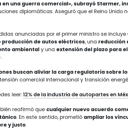
 en una guerra comercial», subrayó Starmer, in
uciones diplomáticas. Aseguró que el Reino Unido 
didas anunciadas por el primer ministro se incluye
e producción de autos eléctricos
, una
reducción 
ento ambiental
y una
extensión del plazo para e
.
ones buscan aliviar la carga regulatoria sobre l
tensión comercial internacional y transición energé
des leer:
12% de la industria de autopartes en Méx
bién reafirmó que
cualquier nuevo acuerdo comerc
itánico
. En este sentido, prometió
ampliar los vínc
re y justo
.