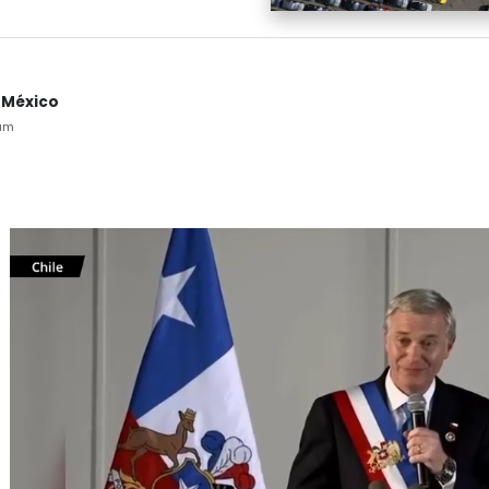
 México
am