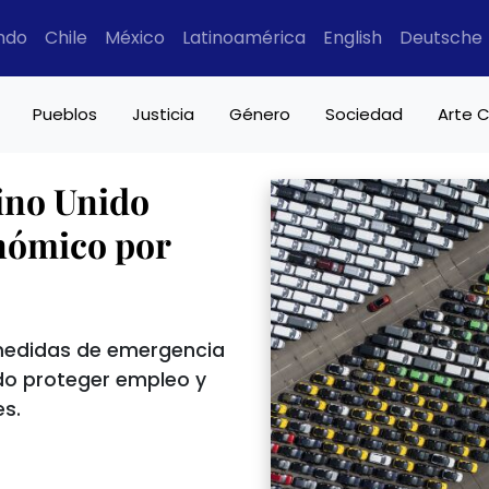
ndo
Chile
México
Latinoamérica
English
Deutsche
Pueblos
Justicia
Género
Sociedad
Arte C
ino Unido
nómico por
 medidas de emergencia
ndo proteger empleo y
es.