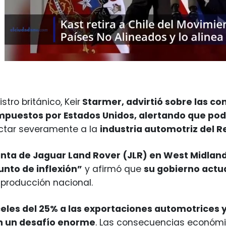
stro británico, Keir
Starmer, advirtió sobre las c
mpuestos por Estados Unidos, alertando que pod
ctar severamente a la
industria automotriz del R
anta de Jaguar Land Rover (JLR) en West Midlan
nto de inflexión”
y afirmó que
su gobierno actu
 producción nacional.
les del 25% a las exportaciones automotrices y
n un desafío enorme
. Las consecuencias económi