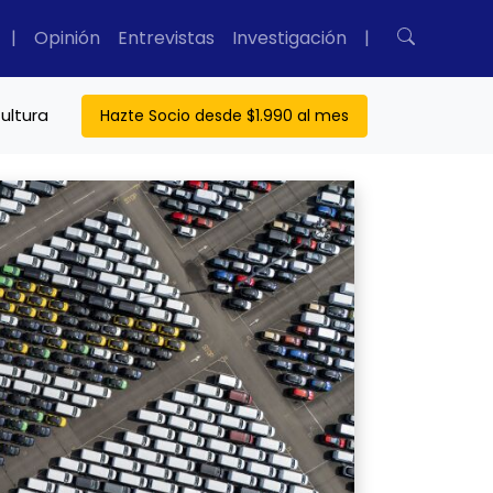
|
Opinión
Entrevistas
Investigación
|
ultura
Hazte Socio desde $1.990 al mes