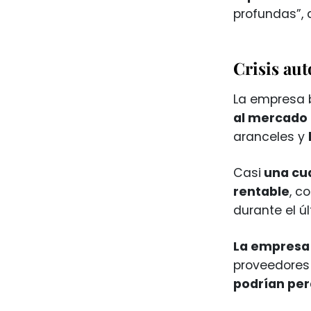
profundas”, 
Crisis au
La empresa b
al mercado
aranceles y
Casi
una cua
rentable
, c
durante el úl
La empresa 
proveedores 
podrían per