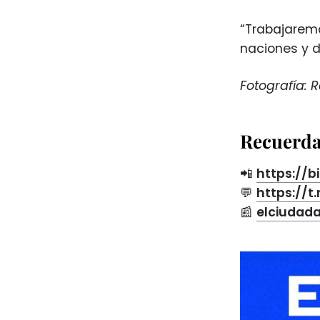
“Trabajaremo
naciones y d
Fotografía: 
Recuerda 
📲
https://b
💬
https://
📰
elciudad