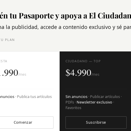
én tu Pasaporte y apoya a El Ciudada
na la publicidad, accede a contenido exclusivo y sé p
TU PLAN
ISTA
CIUDADANO — TOP
1.990
$4.990
/mes
/mes
anuncios
· Publica tus artículos
Sin anuncios
· Publicar artículos ·
PDFs ·
Newsletter exclusivo
·
Favoritos
Comenzar
Suscribirse