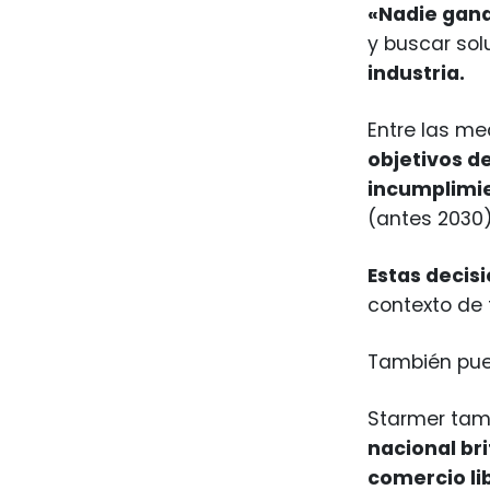
«Nadie gana
y buscar sol
industria.
Entre las me
objetivos d
incumplimi
(antes 2030)
Estas decisi
contexto de 
También pue
Starmer tam
nacional br
comercio lib