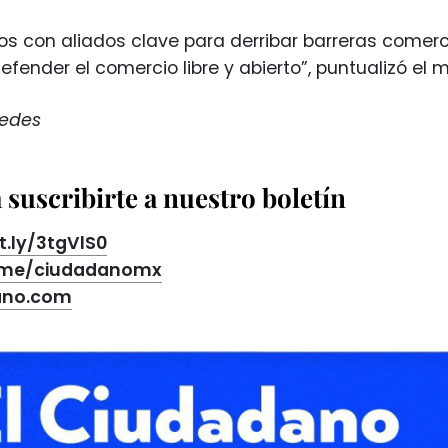
s con aliados clave para derribar barreras comerc
efender el comercio libre y abierto”, puntualizó el 
Redes
suscribirte a nuestro boletín
it.ly/3tgVlS0
t.me/ciudadanomx
ano.com