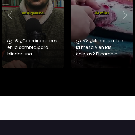
Previous
Nex
🚨 ¿Coordinaciones
🐟 ¿Menos jurel en
en la sombra para
la mesa y en las
blindar una
caletas? El cambio
candidatura
climático y El Niño
presidencial? Nuevos
alteran las aguas
chats salpican a
chilenas. 🌊🇨🇱
Andrés Chadwick. 🇨🇱
Especialistas advierten
⚖️ Mensajes
que las anomalí
incautados por la