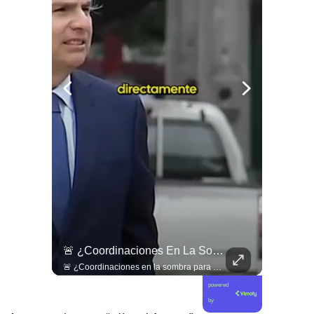
¿Existe Una Izquierda Post Capitalista En Chile?
🚨 ¿Coordinaciones En La Sombra Para Blindar Una Candidatura Presidencial?
¿Existe una izquierda post capitalista en Chile? 🤔 Esta semana tuvimos panelazo en Gobierno de Emergencia con @giordanociudadano @jpsanhuezatortella y @naticastilloabogada 🔥
🚨 ¿Coordinaciones en la sombra para blindar una candidatura presidencial? Nuevos chats salpican a Andrés Chadwick. 🇨🇱⚖️ Mensajes incautados por la Fiscalía revelan que el exministro operó junto a Luis Hermosilla para preparar a testigos clave en la causa por coimas de LAN en 2009. Las conversaciones desmienten la versión de Chadwick sobre haberse enterado del caso por la prensa, exponiendo una estrategia judicial y comunicacional para evitar que el escándalo de información privilegiada y pagos indebidos afectara la carrera de Sebastián Piñera a La Moneda. 📲💣 🎥 Revisa el desglose completo de los chats y los detalles del reportaje en elciudadano.com 🔗 (Link en la biografía). ¿Qué impacto crees que tienen estas revelaciones en la trastienda del poder político? Te leemos en los comentarios. 💬👇🏼
powered
by