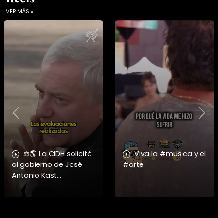
VER MÁS »
Previous
Nex
⚖️🌎 La CIDH solicitó
Viva la #musica y el
al gobierno de José
#arte
Antonio Kast
información detallada
sobre cambios
institucionales y
recortes en materia de