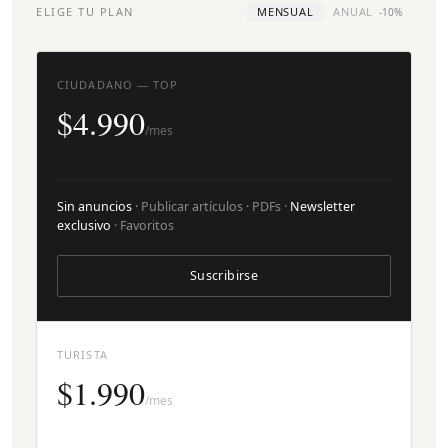
ELIGE TU PLAN
MENSUAL
ANUAL
-10%
CIUDADANO — TOP
$4.990
/mes
Sin anuncios
· Publicar artículos · PDFs ·
Newsletter
exclusivo
· Favoritos
Suscribirse
TURISTA
$1.990
/mes