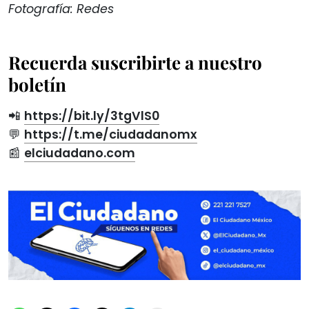
Fotografía: Redes
Recuerda suscribirte a nuestro
boletín
📲
https://bit.ly/3tgVlS0
💬
https://t.me/ciudadanomx
📰
elciudadano.com