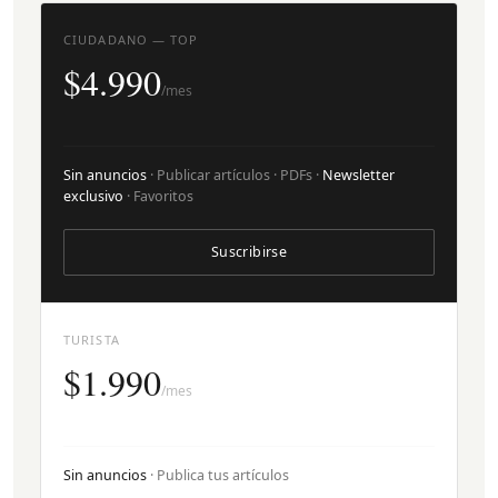
CIUDADANO — TOP
$4.990
/mes
Sin anuncios
· Publicar artículos · PDFs ·
Newsletter
exclusivo
· Favoritos
Suscribirse
TURISTA
$1.990
/mes
Sin anuncios
· Publica tus artículos