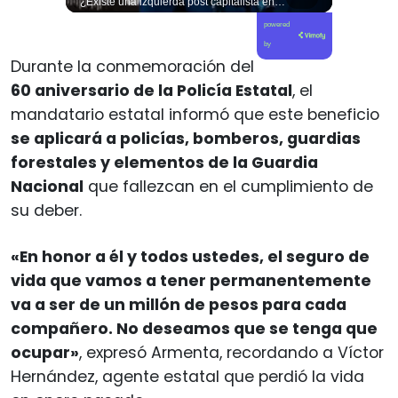
🚨 ¿Coordinaciones en la sombra para blindar una candidatura presidencial? Nuevos chats salpican a Andrés Chadwick. 🇨🇱⚖️ Mensajes incautados por la Fiscalía revelan que el exministro operó junto a Luis Hermosilla para preparar a testigos clave en la causa por coimas de LAN en 2009. Las conversaciones desmienten la versión de Chadwick sobre haberse enterado del caso por la prensa, exponiendo una estrategia judicial y comunicacional para evitar que el escándalo de información privilegiada y pagos indebidos afectara la carrera de Sebastián Piñera a La Moneda. 📲💣 🎥 Revisa el desglose completo de los chats y los detalles del reportaje en elciudadano.com 🔗 (Link en la biografía). ¿Qué impacto crees que tienen estas revelaciones en la trastienda del poder político? Te leemos en los comentarios. 💬👇🏼
¿Existe una izquierda post capitalista en Chile? 🤔 Esta semana tuvimos panelazo en Gobierno de Emergencia con @giordanociudadano @jpsanhuezatortella y @naticastilloabogada 🔥
powered
by
Durante la conmemoración del
60 aniversario de la Policía Estatal
, el
mandatario estatal informó que este beneficio
se aplicará a policías, bomberos, guardias
forestales y elementos de la Guardia
Nacional
que fallezcan en el cumplimiento de
su deber.
«En honor a él y todos ustedes, el seguro de
vida que vamos a tener permanentemente
va a ser de un millón de pesos para cada
compañero. No deseamos que se tenga que
ocupar»
, expresó Armenta, recordando a Víctor
Hernández, agente estatal que perdió la vida