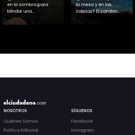
en la sombra para
la mesa y en las
blindar una
caletas? El cambio
candidatura
climático y El Niño
presidencial? Nuevos
alteran las aguas
chats salpican a
chilenas. 🌊🇨🇱
Andrés Chadwick. 🇨🇱
Especialistas advierten
⚖️ Mensajes
que las anomalí
incautados por la
NOSOTROS
SÍGUENOS
Quiénes Somos
Facebook
Política Editorial
Instagram