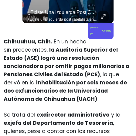
🚨 ¿Coordinaciones En La Sombra Para Blindar Una Candidatura Presidencial?
¿Existe Una Izquierda Post Capitalista En Chile?
🚨 ¿Coordinaciones en la sombra para blindar una candidatura presidencial? Nuevos chats salpican a Andrés Chadwick. 🇨🇱⚖️ Mensajes incautados por la Fiscalía revelan que el exministro operó junto a Luis Hermosilla para preparar a testigos clave en la causa por coimas de LAN en 2009. Las conversaciones desmienten la versión de Chadwick sobre haberse enterado del caso por la prensa, exponiendo una estrategia judicial y comunicacional para evitar que el escándalo de información privilegiada y pagos indebidos afectara la carrera de Sebastián Piñera a La Moneda. 📲💣 🎥 Revisa el desglose completo de los chats y los detalles del reportaje en elciudadano.com 🔗 (Link en la biografía). ¿Qué impacto crees que tienen estas revelaciones en la trastienda del poder político? Te leemos en los comentarios. 💬👇🏼
¿Existe una izquierda post capitalista en Chile? 🤔 Esta semana tuvimos panelazo en Gobierno de Emergencia con @giordanociudadano @jpsanhuezatortella y @naticastilloabogada 🔥
powered
by
Chihuahua, Chih.
En un hecho
sin precedentes,
la Auditoría Superior del
Estado (ASE) logró una resolución
sancionadora por omitir pagos millonarios a
Pensiones Civiles del Estado (PCE)
, lo que
derivó en la
inhabilitación por seis meses de
dos exfuncionarios de la Universidad
Autónoma de Chihuahua (UACH)
.
Se trata del
exdirector administrativo
y la
exjefa del Departamento de Tesorería
,
quienes, pese a contar con los recursos