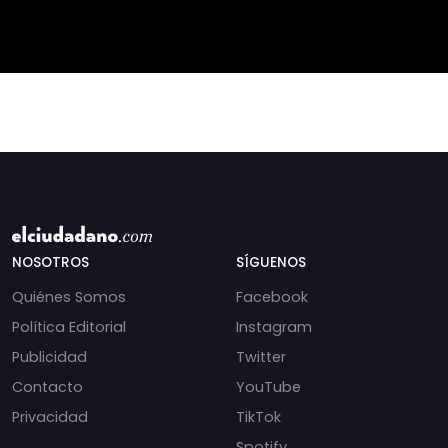
Andrés Chadwick. 🇨🇱
Especialistas advierten
⚖️ Mensajes
que las anomalí
incautados por la
NOSOTROS
SÍGUENOS
Quiénes Somos
Facebook
Política Editorial
Instagram
Publicidad
Twitter
Contacto
YouTube
Privacidad
TikTok
Spotify