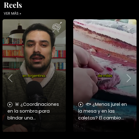
Reels
VER MÁS »
Previous
Nex
🚨 ¿Coordinaciones
🐟 ¿Menos jurel en
en la sombra para
la mesa y en las
blindar una
caletas? El cambio
candidatura
climático y El Niño
presidencial? Nuevos
alteran las aguas
chats salpican a
chilenas. 🌊🇨🇱