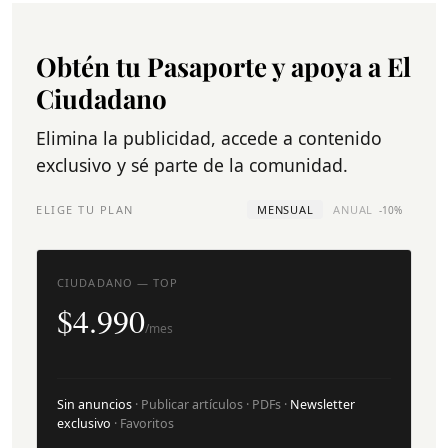
Obtén tu Pasaporte y apoya a El
Ciudadano
Elimina la publicidad, accede a contenido
exclusivo y sé parte de la comunidad.
ELIGE TU PLAN
MENSUAL
ANUAL
-10%
CIUDADANO — TOP
$4.990
/mes
Sin anuncios
· Publicar artículos · PDFs ·
Newsletter
exclusivo
· Favoritos