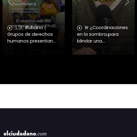
Previous
Nex
🇱🇧 #Libano |
🚨 ¿Coordinaciones
Grupos de derechos
en la sombra para
humanos presentan
blindar una
pruebas sobre el
candidatura
asesinato de la
presidencial? Nuevos
periodista libanesa
chats salpican a
Amal Khalil, asesinada
Andrés Chadwick. 🇨🇱
por Israel.
⚖️ Mensajes
incautados por la