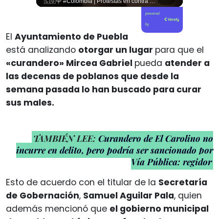
🚨 ¿Coordinaciones en la sombra para blindar una candidatura presidencial? Nuevos chats salpican a Andrés Chadwick. 🇨🇱⚖️ Mensajes incautados por la Fiscalía revelan que el exministro operó junto a Luis Hermosilla para preparar a testigos clave en la causa por coimas de LAN en 2009. Las conversaciones desmienten la versión de Chadwick sobre haberse enterado del caso por la prensa, exponiendo una estrategia judicial y comunicacional para evitar que el escándalo de información privilegiada y pagos indebidos afectara la carrera de Sebastián Piñera a La Moneda. 📲💣 🎥 Revisa el desglose completo de los chats y los detalles del reportaje en elciudadano.com 🔗 (Link en la biografía). ¿Qué impacto crees que tienen estas revelaciones en la trastienda del poder político? Te leemos en los comentarios. 💬👇🏼
🇨🇴🪧 #Colombia | Protestas en contra de la toma de posesión de Abelardo son lideradas por Iván Cepeda
powered
by
El
Ayuntamiento de Puebla
está analizando
otorgar un lugar
para que el
«curandero» Mircea Gabriel
pueda
atender a
las decenas de poblanos que desde la
semana pasada lo han buscado para curar
sus males.
TAMBIÉN LEE:
Curandero de El Carolino no
incurre en delito, pero podría ser sancionado por
Vía Pública: regidor
Esto de acuerdo con el titular de la
Secretaría
de Gobernación
,
Samuel Aguilar Pala
, quien
además mencionó que
el gobierno municipal