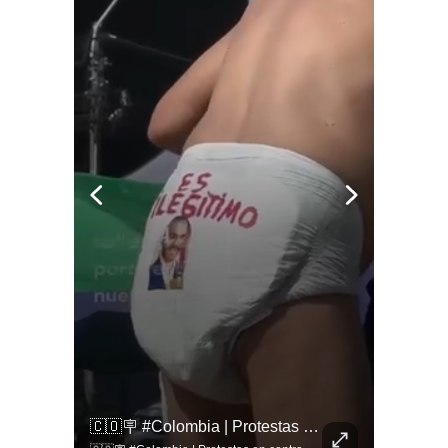
🚨 ¿Coordinaciones En La Sombra Para Blindar Una Candidatura Presidencial?
🇨🇴🪧 #Colombia | Protestas En Contra De La Toma De Posesión De Abelardo Son Lideradas Por Iván Cepeda