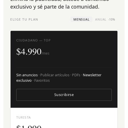
exclusivo y sé parte de la comunidad.
ELIGE TU PLAN
MENSUAL
ANUAL
-10%
CIUDADANO — TOP
$4.990
/mes
Sin anuncios
· Publicar artículos · PDFs ·
Newsletter
exclusivo
· Favoritos
Suscribirse
TURISTA