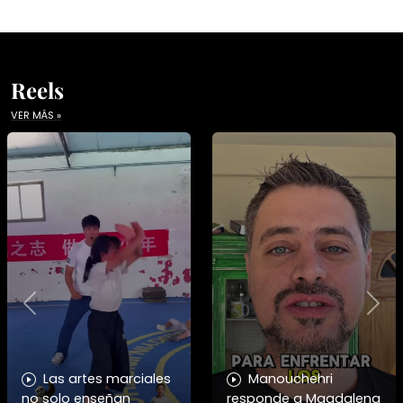
Reels
VER MÁS »
Previous
Nex
Las artes marciales
Manouchehri
no solo enseñan
responde a Magdalena