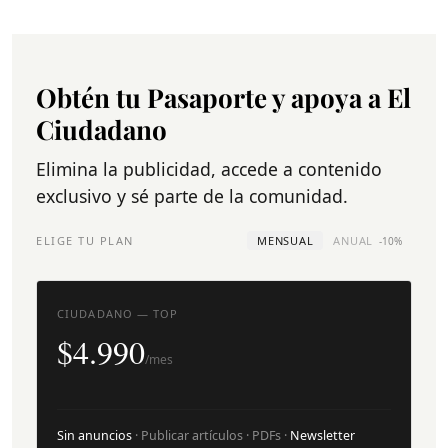
Obtén tu Pasaporte y apoya a El
Ciudadano
Elimina la publicidad, accede a contenido
exclusivo y sé parte de la comunidad.
ELIGE TU PLAN
MENSUAL
ANUAL
-10%
CIUDADANO — TOP
$4.990
/mes
Sin anuncios
· Publicar artículos · PDFs ·
Newsletter