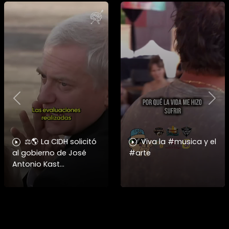
Previous
Nex
⚖️🌎 La CIDH solicitó
Viva la #musica y el
al gobierno de José
#arte
Antonio Kast
información detallada
sobre cambios
institucionales y
recortes en materia de
derechos humanos,