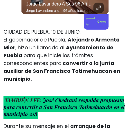
DH Solicitó Al Gobierno De José Antonio Kast Información Detallada Sobre Cambios Institucionales Y Recortes En Materia De Derechos Humanos, Tras Una Audiencia...
Jorge Lavandero A Sus 96 Años Hace Ejercicio De Memoria Que Debería Ser Enseñado En Todas Las Escuelas De #chile Para Frenar El Saqueo.
⚖️🌎 La CIDH solicitó al gobierno de José Antonio Kast información detallada sobre cambios institucionales y recortes en materia de derechos humanos, tras una audiencia con organizaciones y representantes del Estado. 📄🇨🇱 👉 Descubre más en elciudadano.com y en Tu Canal Ciudadano
Jorge Lavandero a sus 96 años hace ejercicio de memoria que debería ser enseñado en todas las escuelas de #chile para frenar el saqueo. #cobre #cooper
powered
by
CIUDAD DE PUEBLA, 10 DE JUNIO.
El gobernador de Puebla,
Alejandro Armenta
Mier
, hizo un llamado al
Ayuntamiento de
Puebla
para que inicie los trámites
correspondientes para
convertir a la junta
auxiliar de San Francisco Totimehuacan en
municipio.
TAMBIÉN LEE:
José Chedraui respalda propuesta
para convertir a San Francisco Totimehuacán en el
municipio 218
Durante su mensaje en el
arranque de la