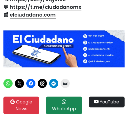
💬
https://t.me/ciudadanomx
📰
elciudadano.com
Google
YouTube
News
WhatsApp