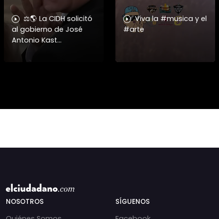
⚖️🌎 La CIDH solicitó
Viva la #musica y el
al gobierno de José
#arte
Antonio Kast
información detallada
sobre cambios
institucionales y
recortes en materia de
derechos humanos,
NOSOTROS
SÍGUENOS
Quiénes Somos
Facebook