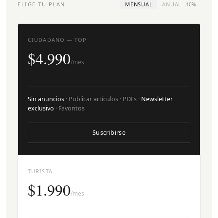
ELIGE TU PLAN
MENSUAL
ANUAL
-10%
CIUDADANO — TOP
$4.990
/mes
Sin anuncios
· Publicar artículos · PDFs ·
Newsletter
exclusivo
· Favoritos
Suscribirse
TURISTA
$1.990
/mes