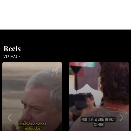
Reels
VER MÁS »
Previous
Nex