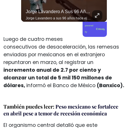
Desde #argentina Pueblo Hermano En La Lucha Contra El Sionismo @laneurona.
Jorge Lavandero A Sus 96 Años Hace Ejercicio De Memoria Que Debería Ser Enseñado En Todas Las Escuelas De #chile Para Frenar El Saqueo.
Desde #argentina pueblo hermano en la lucha contra el sionismo @laneurona.rebelde y rebelde un compacto de la acción directa ciudadana #noticias
Jorge Lavandero a sus 96 años hace ejercicio de memoria que debería ser enseñado en todas las escuelas de #chile para frenar el saqueo. #cobre #cooper
powered
by
Luego de cuatro meses
consecutivos de desaceleración, las remesas
enviadas por mexicanos en el extranjero
repuntaron en marzo, al registrar un
incremento anual de 2.7 por ciento y
alcanzar un total de 5 mil 150 millones de
dólares,
informó el Banco de México
(Banxico).
También puedes leer:
Peso mexicano se fortalece
en abril pese a temor de recesión económica
El organismo central detalló que este