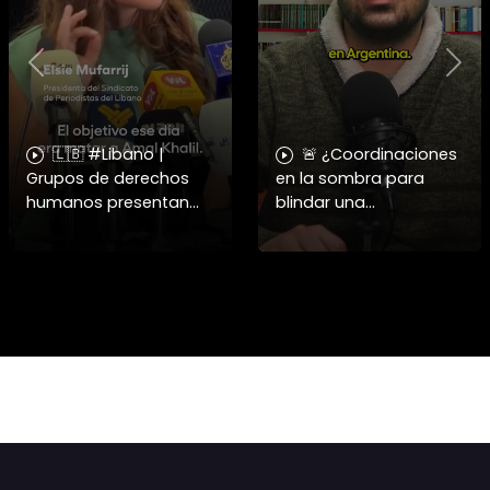
Previous
Nex
🇱🇧 #Libano |
🚨 ¿Coordinaciones
Grupos de derechos
en la sombra para
humanos presentan
blindar una
pruebas sobre el
candidatura
asesinato de la
presidencial? Nuevos
periodista libanesa
chats salpican a
Amal Khalil, asesinada
Andrés Chadwick. 🇨🇱
por Israel.
⚖️ Mensajes
incautados por la