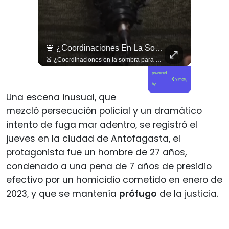
🇨🇴🪧 #Colombia | Protestas En Contra De La Toma De Posesión De Abelardo Son Lideradas Por Iván Cepeda
🚨 ¿Coordinaciones En La Sombra Para Blindar Una Candidatura Presidencial?
🇨🇴🪧 #Colombia | Protestas en contra de la toma de posesión de Abelardo son lideradas por Iván Cepeda
🚨 ¿Coordinaciones en la sombra para blindar una candidatura presidencial? Nuevos chats salpican a Andrés Chadwick. 🇨🇱⚖️ Mensajes incautados por la Fiscalía revelan que el exministro operó junto a Luis Hermosilla para preparar a testigos clave en la causa por coimas de LAN en 2009. Las conversaciones desmienten la versión de Chadwick sobre haberse enterado del caso por la prensa, exponiendo una estrategia judicial y comunicacional para evitar que el escándalo de información privilegiada y pagos indebidos afectara la carrera de Sebastián Piñera a La Moneda. 📲💣 🎥 Revisa el desglose completo de los chats y los detalles del reportaje en elciudadano.com 🔗 (Link en la biografía). ¿Qué impacto crees que tienen estas revelaciones en la trastienda del poder político? Te leemos en los comentarios. 💬👇🏼
powered
by
Una escena inusual, que
mezcló persecución policial y un dramático
intento de fuga mar adentro, se registró el
jueves en la ciudad de Antofagasta, el
protagonista fue un hombre de 27 años,
condenado a una pena de 7 años de presidio
efectivo por un homicidio cometido en enero de
2023, y que se mantenía
prófugo
de la justicia.