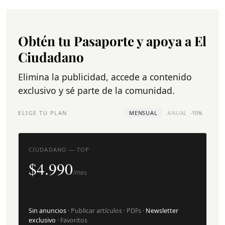
Obtén tu Pasaporte y apoya a El
Ciudadano
Elimina la publicidad, accede a contenido
exclusivo y sé parte de la comunidad.
ELIGE TU PLAN
MENSUAL
ANUAL
-10%
CIUDADANO — TOP
$4.990
/mes
Sin anuncios
· Publicar artículos · PDFs ·
Newsletter
exclusivo
· Favoritos