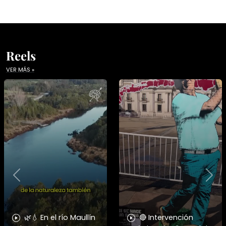
Reels
VER MÁS »
Previous
Nex
🌿💧 En el río Maullín
🔴 Intervención