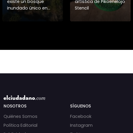
existe un bosque
artística de Pikoenelojo
inundado único en
Stencil
Chile, hogar del huillín y
de cientos de especies.
Conoce la campaña
“Una Mano por el
Bosqu
NOSOTROS
SÍGUENOS
Quiénes Somos
Facebook
Política Editorial
Instagram