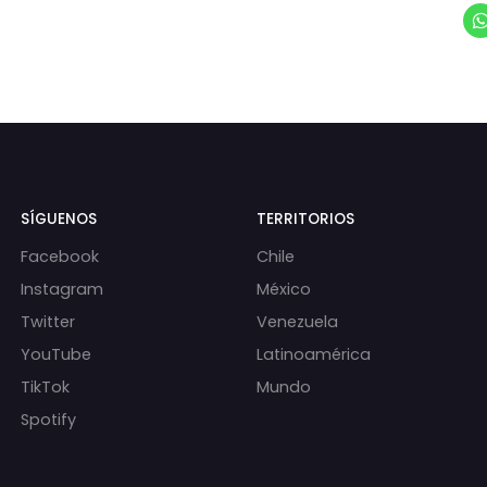
SÍGUENOS
TERRITORIOS
Facebook
Chile
Instagram
México
Twitter
Venezuela
YouTube
Latinoamérica
TikTok
Mundo
Spotify