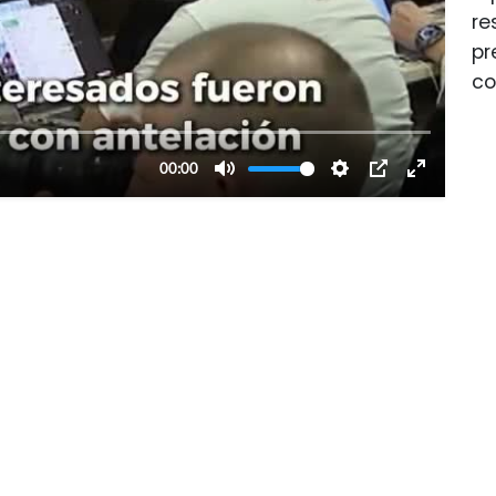
re
pr
co