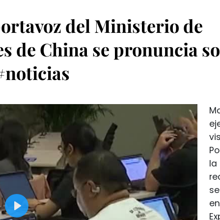
rtavoz del Ministerio de
es de China se pronuncia s
#noticias
Ma
ej
vi
Po
la
re
se
en
Ex