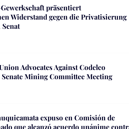
ewerkschaft präsentiert
en Widerstand gegen die Privatisierung
 Senat
nion Advocates Against Codelco
in Senate Mining Committee Meeting
huquicamata expuso en Comisión de
nado que alcanzó acuerdo unánime contra