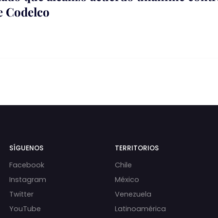
e Codelco
SÍGUENOS
TERRITORIOS
Facebook
Chile
Instagram
México
Twitter
Venezuela
YouTube
Latinoamérica