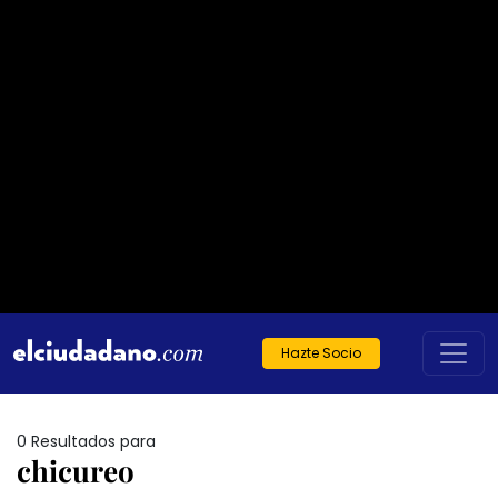
Hazte Socio
0 Resultados para
chicureo